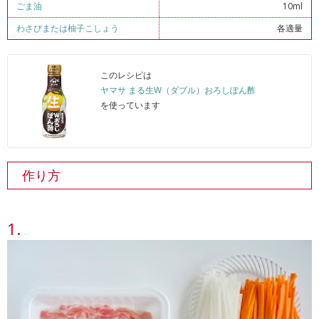
ごま油
10ml
わさび
または
柚子こしょう
各適量
このレシピは
ヤマサ まる生W（ダブル）おろしぽん酢
を使っています
作り方