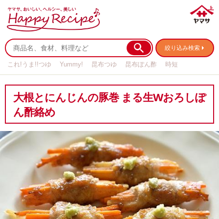
絞り込み検索
これ!うま!!つゆ
Yummy!
昆布つゆ
昆布ぽん酢
時短
リメイク
作り置き
基本の
大根とにんじんの豚巻 まる生Wおろしぽ
ん酢絡め