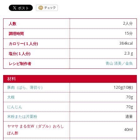
2人分
人数
15分
調理時間
384kcal
カロリー(１人分)
2.3 g
塩分(１人分)
青山 清美／金魚
レシピ制作者
材料
豚肉（ばら、薄切り）
120g(10枚)
大根
70g
にんじん
70g
米粉
または
片栗粉
適量
ヤマサ まる生W（ダブル）おろし
40ml
ぽん酢