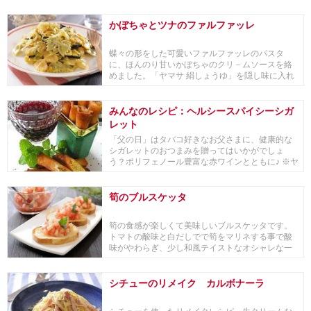
かぼちゃとツナのファルファッレ
蝶々の形をした可愛いファルファッレのパスタ
に、ほんのり甘いかぼちゃのクリ－ムソースを絡
めました。「ヤマサ 絹しょうゆ」を隠し味に入れ
ることでコ...
みんなのレシピ：ヘルシースパイシーシガ
レット
「父の日」はタバコ好きなお父さまに、健康的な
シガレットのおつまみを贈ってはいかがでしょ
う？ポリフェノール豊富な赤ワインとともに♪ ※ヤ
マサ×t...
筍のブルスケッタ
筍の食感が楽しくて美味しいブルスケッタです。
トマトの酸味と白だしでで筍をマリネする事で酸
味がやわらぎ、少し和風テイストなオシャレな一
品です。
シチューのリメイク カルボナーラ