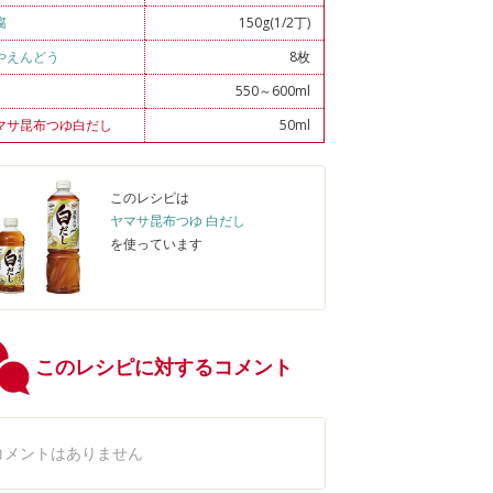
腐
150g(1/2丁)
やえんどう
8枚
550～600ml
マサ昆布つゆ白だし
50ml
このレシピは
ヤマサ昆布つゆ 白だし
を使っています
このレシピに対するコメント
コメントはありません