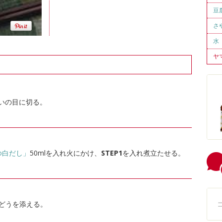
豆
さ
水
ヤ
いの目に切る。
ゆ白だし」
50mlを入れ火にかけ、
STEP1
を入れ煮立たせる。
どうを添える。