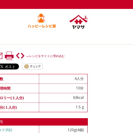
←レシピをサイトに埋め込む
4人分
数
10分
理時間
63kcal
ロリー(１人分)
1.5 g
分(１人分)
料
タテ貝柱
120g(4個)