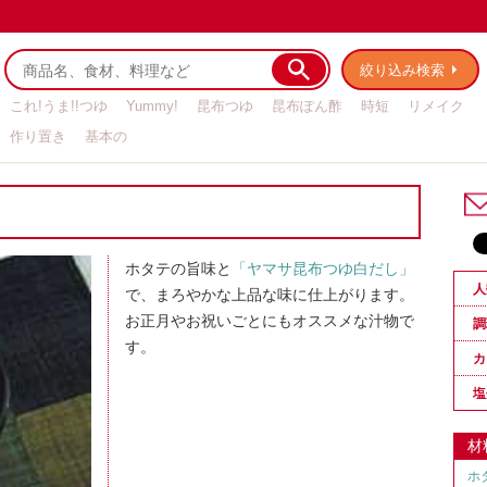
絞り込み検索
これ!うま!!つゆ
Yummy!
昆布つゆ
昆布ぽん酢
時短
リメイク
作り置き
基本の
ホタテの旨味と
「ヤマサ昆布つゆ白だし」
人
で、まろやかな上品な味に仕上がります。
お正月やお祝いごとにもオススメな汁物で
調
す。
カ
塩
材
ホ