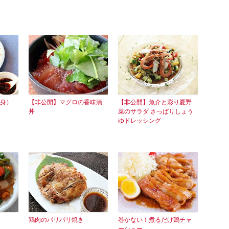
身）
【非公開】マグロの香味漬
【非公開】魚介と彩り夏野
丼
菜のサラダ さっぱりしょう
ゆドレッシング
鶏肉のパリパリ焼き
巻かない！煮るだけ鶏チャ
ーシュー