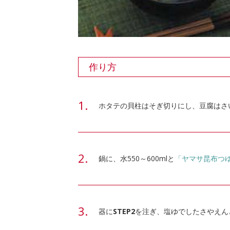
作り方
ホタテの貝柱はそぎ切りにし、豆腐はさ
鍋に、水550～600mlと
「ヤマサ昆布つ
器に
STEP2
を注ぎ、塩ゆでしたさやえん