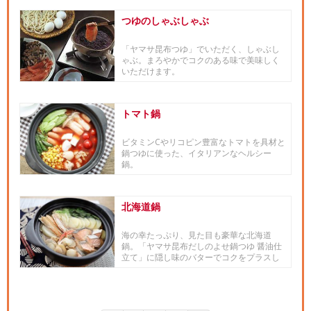
つゆのしゃぶしゃぶ
「ヤマサ昆布つゆ」でいただく、しゃぶし
ゃぶ。まろやかでコクのある味で美味しく
いただけます。
トマト鍋
ビタミンCやリコピン豊富なトマトを具材と
鍋つゆに使った、イタリアンなヘルシー
鍋。
北海道鍋
海の幸たっぷり、見た目も豪華な北海道
鍋。「ヤマサ昆布だしのよせ鍋つゆ 醤油仕
立て」に隠し味のバターでコクをプラスし
ます。