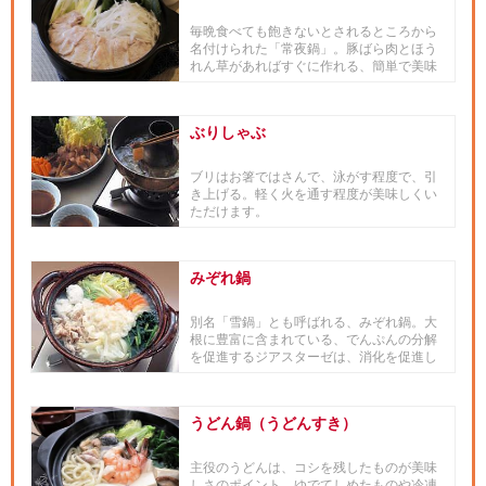
毎晩食べても飽きないとされるところから
名付けられた「常夜鍋」。豚ばら肉とほう
れん草があればすぐに作れる、簡単で美味
しい、ヘルシーなお鍋です。
ぶりしゃぶ
ブリはお箸ではさんで、泳がす程度で、引
き上げる。軽く火を通す程度が美味しくい
ただけます。
みぞれ鍋
別名「雪鍋」とも呼ばれる、みぞれ鍋。大
根に豊富に含まれている、でんぷんの分解
を促進するジアスターゼは、消化を促進し
て、食べ過ぎ飲みすぎなど疲れ...
うどん鍋（うどんすき）
主役のうどんは、コシを残したものが美味
しさのポイント。ゆでてしめたものや冷凍