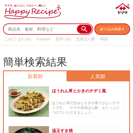
絞り込み検索
これ!うま!!つゆ
Yummy!
昆布つゆ
昆布ぽん酢
時短
リメイク
作り置き
基本の
簡単検索結果
新着順
人気順
ほうれん草とかきのチヂミ風
ほうれん草の甘みとかきの香りがよいチヂ
ミです。「ヤマサ昆布ぽん酢」をたっぷり
つけていただきましょう。
温玉すき焼