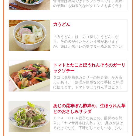
含有量は野菜ではトップクラスです。風邪
の予防にも効果的なビタミンＡも多く含ま
れており、おひたしを小鉢で一...
力うどん
「力うどん」は「力（持ち）うどん」か
ら、その名が付いたという説があります
が、餅は元来ハレの場で食べるおめでたい
食品で、自然の神様の力をいただく...
トマトとたことほうれんそうのガーリ
ックソテー
タコは低脂肪低カロリーの魚介類。かみ応
えがあり、下処理が簡単なので手軽に 料理
に使えます。トマトやほうれん草はビタミ
ン・ミネラルが豊富。 にん...
あじの昆布ぽん酢締め、生ほうれん草
とのおさしみサラダ
ＥＰＡ・ＤＨＡ豊富なあじの、酢締めを簡
単に「ヤマサ昆布ぽん酢」で。 臭みが抜け
るだけでなく、下味がしっかりつき、少し
時間がたっても味が変わりま...