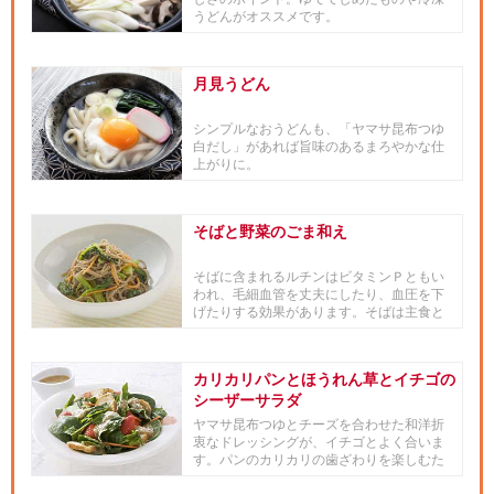
うどんがオススメです。
月見うどん
シンプルなおうどんも、「ヤマサ昆布つゆ
白だし」があれば旨味のあるまろやかな仕
上がりに。
そばと野菜のごま和え
そばに含まれるルチンはビタミンＰともい
われ、毛細血管を丈夫にしたり、血圧を下
げたりする効果があります。そばは主食と
ばかり考えず、和える素材とし...
カリカリパンとほうれん草とイチゴの
シーザーサラダ
ヤマサ昆布つゆとチーズを合わせた和洋折
衷なドレッシングが、イチゴとよく合いま
す。パンのカリカリの歯ざわりを楽しむた
め、食べる直前にあわせるのが...