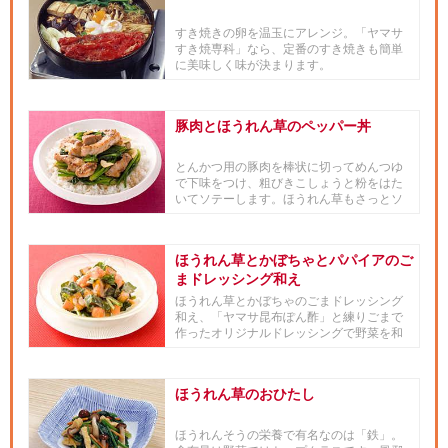
すき焼きの卵を温玉にアレンジ。「ヤマサ
すき焼専科」なら、定番のすき焼きも簡単
に美味しく味が決まります。
豚肉とほうれん草のペッパー丼
とんかつ用の豚肉を棒状に切ってめんつゆ
で下味をつけ、粗びきこしょうと粉をはた
いてソテーします。ほうれん草もさっとソ
テーし、ご飯の上に盛り付けて...
ほうれん草とかぼちゃとパパイアのご
まドレッシング和え
ほうれん草とかぼちゃのごまドレッシング
和え、「ヤマサ昆布ぽん酢」と練りごまで
作ったオリジナルドレッシングで野菜を和
えます。
ほうれん草のおひたし
ほうれんそうの栄養で有名なのは「鉄」。