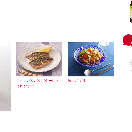
KM
アジのパクパクバターしょ
鯵のポキ丼
うゆソテー