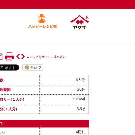
←レシピをサイトに埋め込む
4人分
数
30分
理時間
226kcal
ロリー(１人分)
3.9 g
分(１人分)
料
たら
4切れ