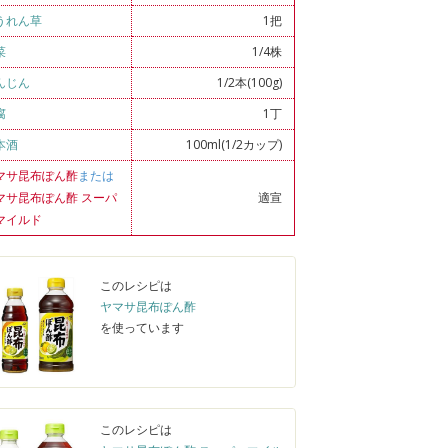
うれん草
1把
菜
1/4株
んじん
1/2本(100g)
腐
1丁
本酒
100ml(1/2カップ)
マサ昆布ぽん酢
または
マサ昆布ぽん酢 スーパ
適宣
マイルド
このレシピは
ヤマサ昆布ぽん酢
を使っています
このレシピは