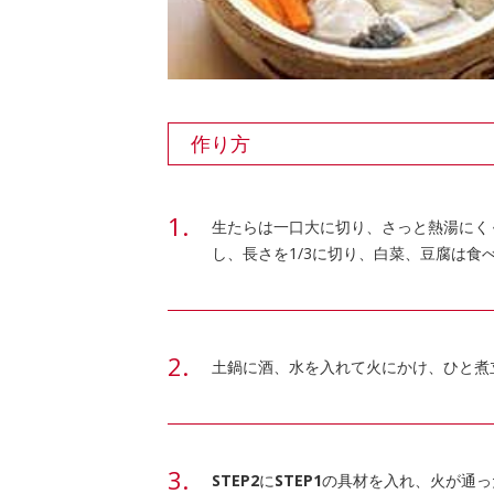
作り方
生たらは一口大に切り、さっと熱湯にく
し、長さを1/3に切り、白菜、豆腐は
土鍋に酒、水を入れて火にかけ、ひと煮
STEP2
に
STEP1
の具材を入れ、火が通っ