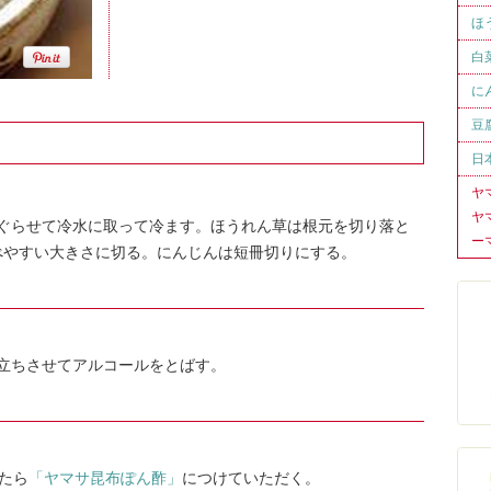
ほ
白
に
豆
日
ヤ
ヤ
ぐらせて冷水に取って冷ます。ほうれん草は根元を切り落と
ー
食べやすい大きさに切る。にんじんは短冊切りにする。
立ちさせてアルコールをとばす。
たら
「ヤマサ昆布ぽん酢」
につけていただく。