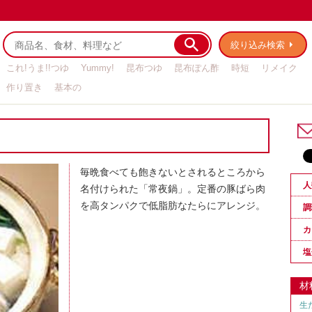
絞り込み検索
これ!うま!!つゆ
Yummy!
昆布つゆ
昆布ぽん酢
時短
リメイク
作り置き
基本の
毎晩食べても飽きないとされるところから
人
名付けられた「常夜鍋」。定番の豚ばら肉
を高タンパクで低脂肪なたらにアレンジ。
調
カ
塩
材
生