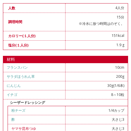
4人分
人数
15分
調理時間
※冷水に放つ時間はのぞく。
151kcal
カロリー(１人分)
1.9 g
塩分(１人分)
材料
フランスパン
10cm
サラダほうれん草
200g
にんじん
30g(1/6本)
イチゴ
8～10粒
シーザードレッシング
粉チーズ
1/4カップ
酢
大さじ3
ヤマサ昆布つゆ
大さじ3