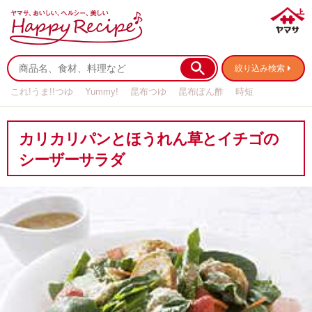
絞り込み検索
これ!うま!!つゆ
Yummy!
昆布つゆ
昆布ぽん酢
時短
リメイク
作り置き
基本の
カリカリパンとほうれん草とイチゴの
シーザーサラダ