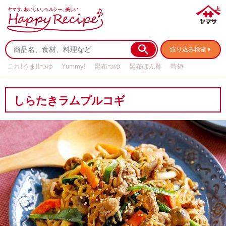
絞り込み検索
これ!うま!!つゆ
Yummy!
昆布つゆ
昆布ぽん酢
時短
リメイク
作り置き
基本の
しらたきラムプルコギ