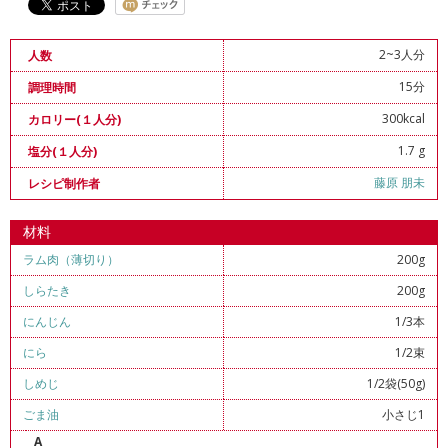
2~3人分
人数
15分
調理時間
300kcal
カロリー(１人分)
1.7 g
塩分(１人分)
藤原 朋未
レシピ制作者
材料
ラム肉（薄切り）
200g
しらたき
200g
にんじん
1/3本
にら
1/2束
しめじ
1/2袋(50g)
ごま油
小さじ1
A