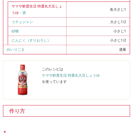
ヤマサ鮮度生活 特選丸大豆しょ
各大さじ1
うゆ
・
酒
コチュジャン
大さじ1/2
砂糖
小さじ1
にんにく（すりおろし）
小さじ1/2
白いりごま
適量
このレシピは
ヤマサ鮮度生活 特選丸大豆しょうゆ
を使っています
作り方