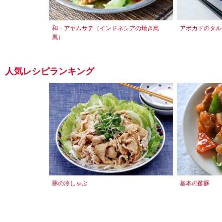
和・アヤムサテ（インドネシアの焼き鳥
アボカドのタル
風）
人気レシピランキング
豚の冷しゃぶ
基本の酢豚