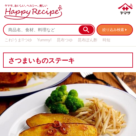
絞り込み検索
これ!うま!!つゆ
Yummy!
昆布つゆ
昆布ぽん酢
時短
リメイク
作り置き
基本の
さつまいものステーキ