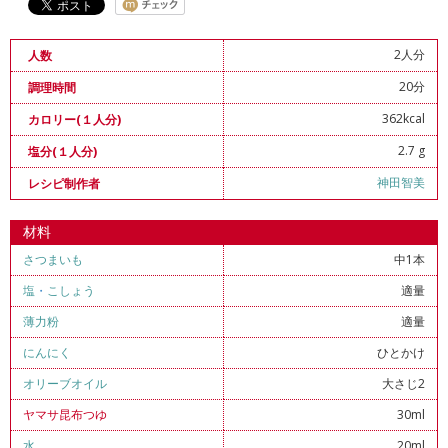
2人分
人数
20分
調理時間
362kcal
カロリー(１人分)
2.7 g
塩分(１人分)
神田智美
レシピ制作者
材料
さつまいも
中1本
塩
・
こしょう
適量
薄力粉
適量
にんにく
ひとかけ
オリーブオイル
大さじ2
ヤマサ昆布つゆ
30ml
水
20ml