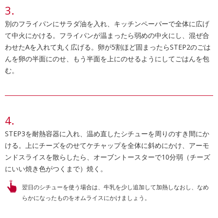
別のフライパンにサラダ油を入れ、キッチンペーパーで全体に広げ
て中火にかける。フライパンが温まったら弱めの中火にし、混ぜ合
わせたAを入れて丸く広げる。卵が5割ほど固まったらSTEP2のごは
んを卵の半面にのせ、もう半面を上にのせるようにしてごはんを包
む。
STEP3を耐熱容器に入れ、温め直したシチューを周りのすき間にか
ける。上にチーズをのせてケチャップを全体に斜めにかけ、アーモ
ンドスライスを散らしたら、オーブントースターで10分弱（チーズ
にいい焼き色がつくまで）焼く。
翌日のシチューを使う場合は、牛乳を少し追加して加熱しなおし、なめ
らかになったものをオムライスにかけましょう。