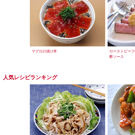
マグロの漬け丼
ローストビーフ
酢ソース
人気レシピランキング