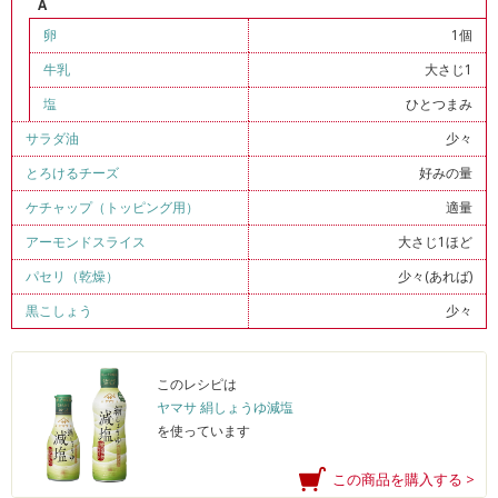
A
卵
1個
牛乳
大さじ1
塩
ひとつまみ
サラダ油
少々
とろけるチーズ
好みの量
ケチャップ（トッピング用）
適量
アーモンドスライス
大さじ1ほど
パセリ（乾燥）
少々(あれば)
黒こしょう
少々
このレシピは
ヤマサ 絹しょうゆ減塩
を使っています
この商品を購入する >