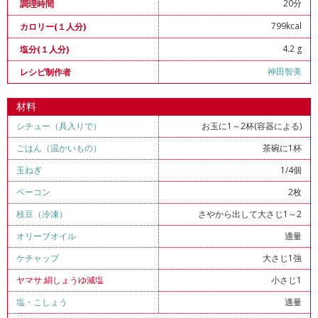
20分
調理時間
799kcal
カロリー(１人分)
4.2 g
塩分(１人分)
神田智美
レシピ制作者
材料
シチュー（具入りで）
お玉に1～2杯(容器による)
ごはん（温かいもの）
茶碗に1杯
玉ねぎ
1/4個
ベーコン
2枚
枝豆（冷凍）
さやから出して大さじ1～2
オリーブオイル
適量
ケチャップ
大さじ1強
ヤマサ 絹しょうゆ減塩
小さじ1
塩
・
こしょう
適量