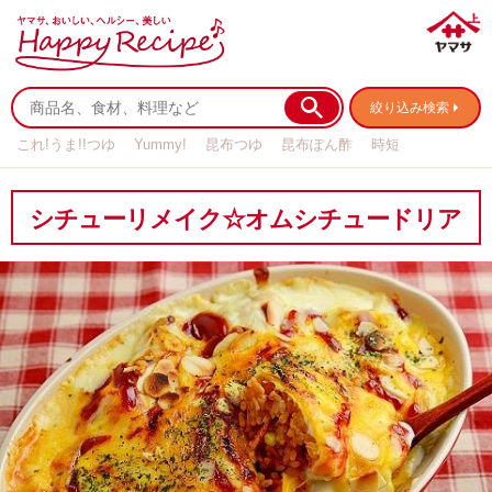
絞り込み検索
これ!うま!!つゆ
Yummy!
昆布つゆ
昆布ぽん酢
時短
リメイク
作り置き
基本の
シチューリメイク☆オムシチュードリア