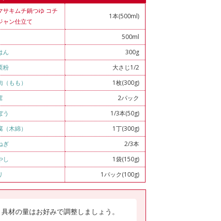
マサキムチ鍋つゆ コチ
1本(500ml)
ジャン仕立て
500ml
はん
300g
栗粉
大さじ1/2
肉（もも）
1枚(300g)
茸
2パック
ぼう
1/3本(50g)
腐（木綿）
1丁(300g)
ねぎ
2/3本
やし
1袋(150g)
リ
1パック(100g)
具材の量はお好みで調整しましょう。