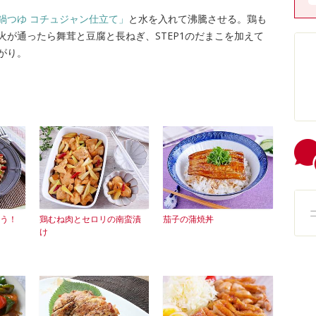
鍋つゆ コチュジャン仕立て」
と水を入れて沸騰させる。鶏も
が通ったら舞茸と豆腐と長ねぎ、STEP1のだまこを加えて
がり。
う！
鶏むね肉とセロリの南蛮漬
茄子の蒲焼丼
け