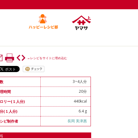
←レシピをサイトに埋め込む
3~4人分
数
20分
理時間
440kcal
ロリー(１人分)
6.4 g
分(１人分)
長岡 美津惠
シピ制作者
料