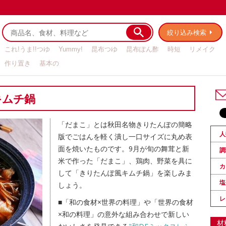
絞り込み検索
これ!うま!!つゆ
Yummy!
昆布つゆ
昆布ぽん酢
時短
リメイク
作り置き
基本の
キムチ鍋
「だまこ」とは秋田名物きりたんぽの簡略
人
版でごはんを軽く潰し一口サイズに丸め表
面を焼いたものです。9月が旬の舞茸と新
調
米で作った「だまこ」、鶏肉、野菜を具に
カ
して「きりたんぽ風キムチ鍋」を楽しみま
塩
しょう。
レ
■「和の食材×世界の料理」や「世界の食材
×和の料理」の意外な組み合わせで新しい
材