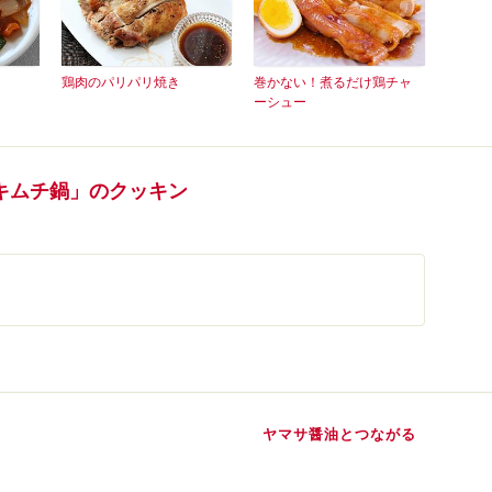
鶏肉のパリパリ焼き
巻かない！煮るだけ鶏チャ
ーシュー
キムチ鍋」のクッキン
ヤマサ醤油とつながる