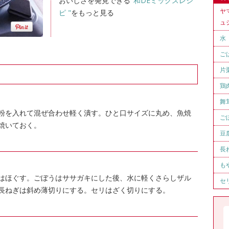
おいしさを発見できる
"和DEミックスレシ
ヤ
ピ "
をもっと見る
ュ
水
ご
片
鶏
舞
粉を入れて混ぜ合わせ軽く潰す。ひと口サイズに丸め、魚焼
ご
焼いておく。
豆
長
も
はほぐす。ごぼうはササガキにした後、水に軽くさらしザル
セ
長ねぎは斜め薄切りにする。セリはざく切りにする。