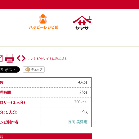
←レシピをサイトに埋め込む
4人分
数
25分
理時間
203kcal
ロリー(１人分)
1.9 g
分(１人分)
長岡 美津惠
シピ制作者
料