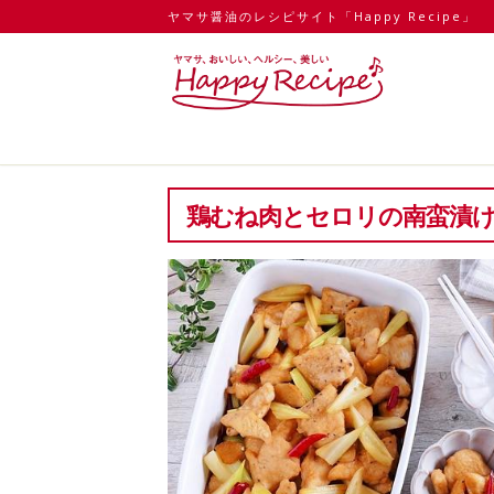
ヤマサ醤油のレシピサイト「Happy Recipe」
鶏むね肉とセロリの南蛮漬