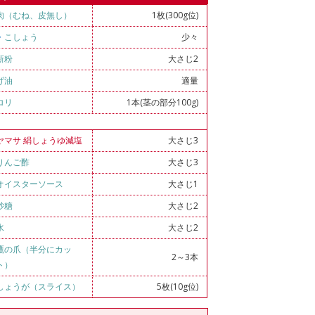
肉（むね、皮無し）
1枚(300g位)
・
こしょう
少々
新粉
大さじ2
げ油
適量
ロリ
1本(茎の部分100g)
ヤマサ 絹しょうゆ減塩
大さじ3
りんご酢
大さじ3
オイスターソース
大さじ1
砂糖
大さじ2
水
大さじ2
鷹の爪（半分にカッ
2～3本
ト）
しょうが（スライス）
5枚(10g位)