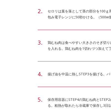
セロリは葉を落として茎の部分を100
包み電子レンジに50秒かける。（500w
鶏むね肉は食べやすい大きさのそぎ切り
を入れる。鶏むね肉を1切れづつ加えて
揚げ油を中温に熱しSTEP3を揚げる。
保存用容器にSTEP4の鶏むね肉とSTE
る。粗熱が取れたら冷蔵庫で保存し3日