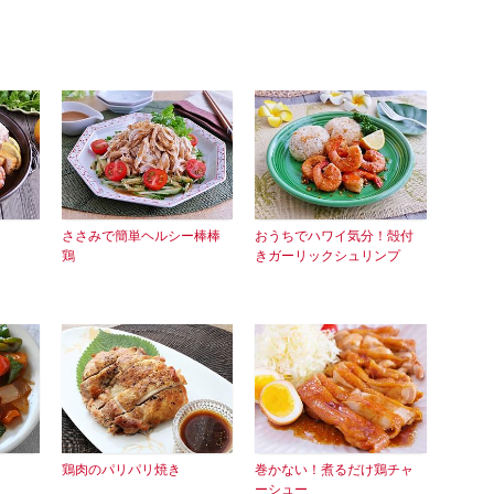
ささみで簡単ヘルシー棒棒
おうちでハワイ気分！殻付
鶏
きガーリックシュリンプ
鶏肉のパリパリ焼き
巻かない！煮るだけ鶏チャ
ーシュー