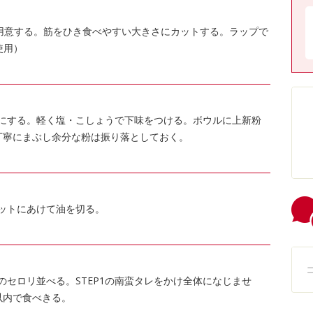
ｇ用意する。筋をひき食べやすい大きさにカットする。ラップで
使用）
にする。軽く塩・こしょうで下味をつける。ボウルに上新粉
丁寧にまぶし余分な粉は振り落としておく。
バットにあけて油を切る。
P2のセロリ並べる。STEP1の南蛮タレをかけ全体になじませ
以内で食べきる。