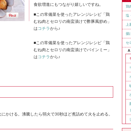
食欲増進にもつながり嬉しいですね。
鶏
■この常備菜を使ったアレンジレシピ「鶏
塩
むね肉とセロリの南蛮漬けで酢豚風炒め」
上
は
コチラ
から♪
揚
■この常備菜を使ったアレンジレシピ「鶏
セ
むね肉とセロリの南蛮漬けでバインミー」
A
は
コチラ
から♪
火にかける。沸騰したら弱火で30秒ほど煮詰めて火を止める。