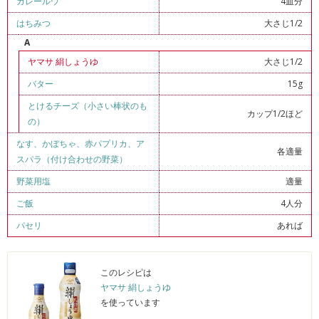
カレールウ
4皿分
はちみつ
大さじ1/2
A
ヤマサ 絹しょうゆ
大さじ1/2
バター
15g
とけるチーズ（小さい棒状のも
カップ1/2ほど
の）
なす
、
かぼちゃ
、
赤パプリカ
、
ア
各適量
スパラ（付け合わせの野菜）
野菜用塩
適量
ご飯
4人分
パセリ
あれば
このレシピは
ヤマサ 絹しょうゆ
を使っています