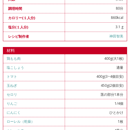
80分
調理時間
860kcal
カロリー(１人分)
3.1 g
塩分(１人分)
神田智美
レシピ制作者
材料
鶏もも肉
400g(大1枚)
塩こしょう
適量
トマト
400g(3~4個目安)
玉ねぎ
450g(2個目安)
セロリ
茎の部分1本分
りんご
1/4個
にんにく
ひとかけ
ローレル（乾燥）
1枚