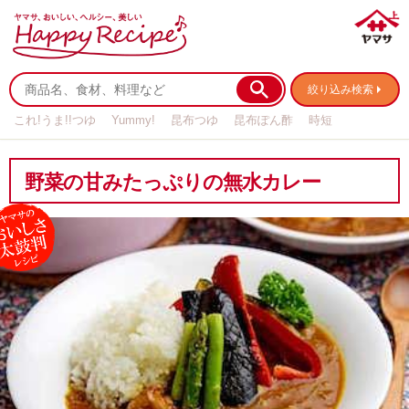
絞り込み検索
これ!うま!!つゆ
Yummy!
昆布つゆ
昆布ぽん酢
時短
リメイク
作り置き
基本の
野菜の甘みたっぷりの無水カレー