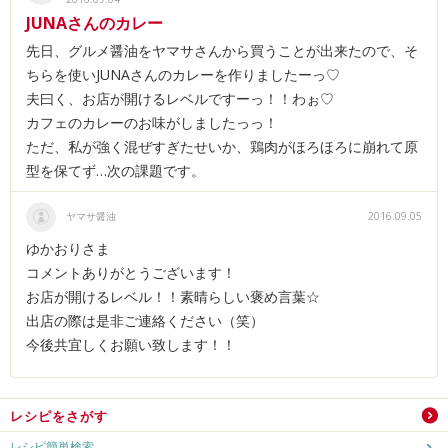
JUNAさんのカレー
先日、グルメ醤油をヤマサさんから買うことが出来たので、そ
ちらを使いJUNAさんのカレーを作りましたーっ♡
夫曰く、お店が開けるレベルですーっ！！わぉ♡
カフェのカレーのお味がしましたっっ！
ただ、私が強く混ぜすぎたせいか、鶏肉がほろほろに崩れて原
型を保てず…次の課題です。
ヤマサ醤油
2016.09.05
ゆかおりさま
コメントありがとうございます！
お店が開けるレベル！！素晴らしい褒め言葉☆
出店の際は是非ご連絡ください（笑）
今後共宜しくお願い致します！！
レシピをさがす
レシピ簡単検索