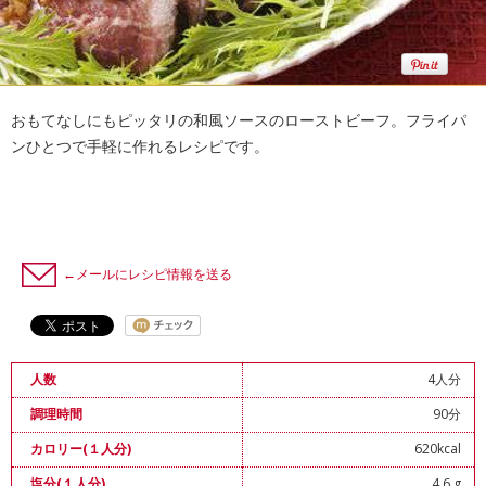
おもてなしにもピッタリの和風ソースのローストビーフ。フライパ
ンひとつで手軽に作れるレシピです。
←メールにレシピ情報を送る
4人分
人数
90分
調理時間
620kcal
カロリー(１人分)
4.6 g
塩分(１人分)