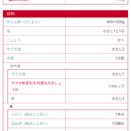
材料
牛もも肉（かたまり）
400〜500g
塩
小さじ1と1/2
こしょう
少々
サラダ油
大さじ2
水菜
1/2把
ソース
サラダ油
小さじ1
ヤマサ鮮度生活 特選丸大豆しょ
1/4カップ
うゆ
酢
大さじ3
A
セロリ（粗みじん切り）
1本分
玉ねぎ（粗みじん切り）
1/2個分