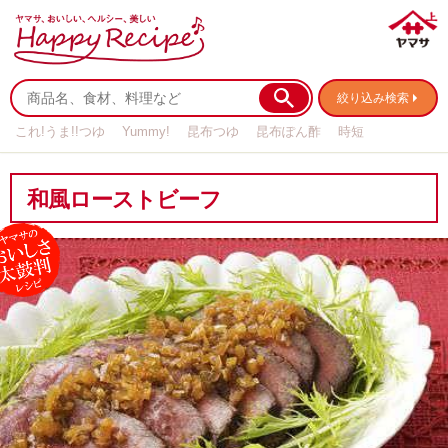
絞り込み検索
これ!うま!!つゆ
Yummy!
昆布つゆ
昆布ぽん酢
時短
リメイク
作り置き
基本の
和風ローストビーフ