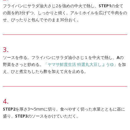
フライパンにサラダ油大さじ2を強めの中火で熱し、
STEP1
の全て
の面を約3分ずつ、しっかりと焼く。アルミホイルを広げて牛肉をの
せ、ぴったりと包んでそのまま30分おく。
ソースを作る。フライパンにサラダ油小さじ１を中火で熱し、
A
の
野菜をさっと炒める。
「ヤマサ鮮度生活 特選丸大豆しょうゆ」
を加
え、ひと煮立ちしたら酢を加えて火を止める。
STEP2
を厚さ3〜5mmに切り、食べやすく切った水菜とともに器に
盛り、
STEP3
のソースをかけていただく。