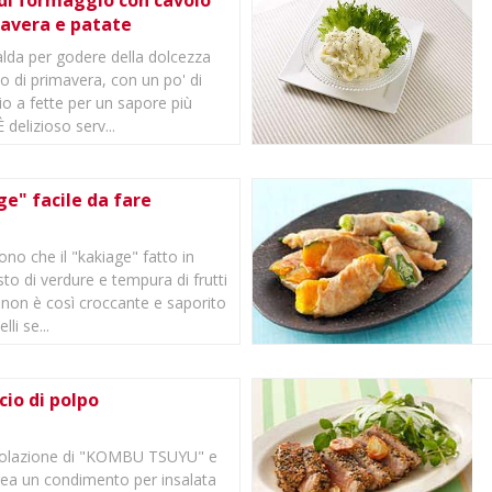
di formaggio con cavolo
mavera e patate
lda per godere della dolcezza
lo di primavera, con un po' di
o a fette per un sapore più
 delizioso serv...
e" facile da fare
ono che il "kakiage" fatto in
to di verdure e tempura di frutti
 non è così croccante e saporito
li se...
cio di polpo
olazione di "KOMBU TSUYU" e
crea un condimento per insalata