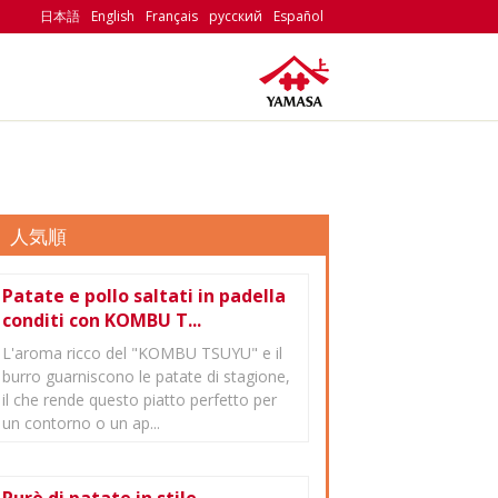
日本語
English
Français
русский
Español
人気順
Patate e pollo saltati in padella
conditi con KOMBU T...
L'aroma ricco del "KOMBU TSUYU" e il
burro guarniscono le patate di stagione,
il che rende questo piatto perfetto per
un contorno o un ap...