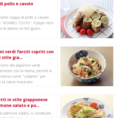
i pollo e cavolo
rante zuppa di pollo e cavolo
n "KOMBU TSUYU". Il pepe nero
ne le danno un bel gusto.
i verdi farciti copriti con
 stile gia...
nterno dei peperoni verdi
mente con la farina, perché la
unziona come "collante" per
e la carne macinata.
tti in stile giapponese
mone salato e po...
 il salmone salato, e condiscilo