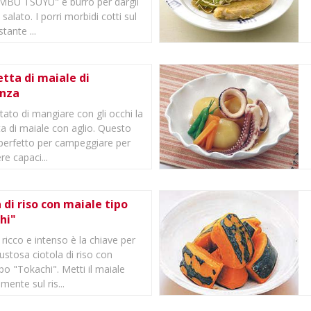
MBU TSUYU" e burro per dargli
salato. I porri morbidi cotti sul
tante ...
tta di maiale di
enza
tato di mangiare con gli occhi la
ta di maiale con aglio. Questo
 perfetto per campeggiare per
e capaci...
 di riso con maiale tipo
hi"
 ricco e intenso è la chiave per
ustosa ciotola di riso con
po "Tokachi". Metti il maiale
ente sul ris...