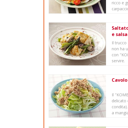
ricco e 
carpaccio
Saltato
e sals
Il trucco
non ha u
con "KOM
servire.
Cavolo 
Il "KOM
delicato
condita)
a mangial