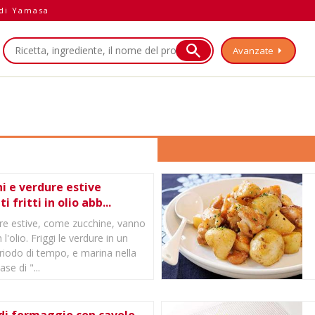
 di Yamasa
Avanzate
a
i e verdure estive
i fritti in olio abb...
re estive, come zucchine, vanno
l'olio. Friggi le verdure in un
riodo di tempo, e marina nella
se di "...