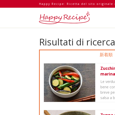
Happy Recipe: Ricetta del sito originale
Risultati di ricerc
新着順
Zucchin
marinat
Le verdu
bene con 
breve pe
salsa a ba