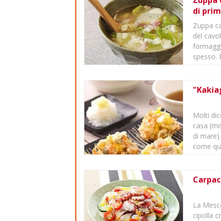
Zuppa 
di pri
Zuppa ca
del cavo
formaggi
spesso. È
"Kakiag
Molti dic
casa (mis
di mare)
come quel
Carpac
La Mesc
cipolla 