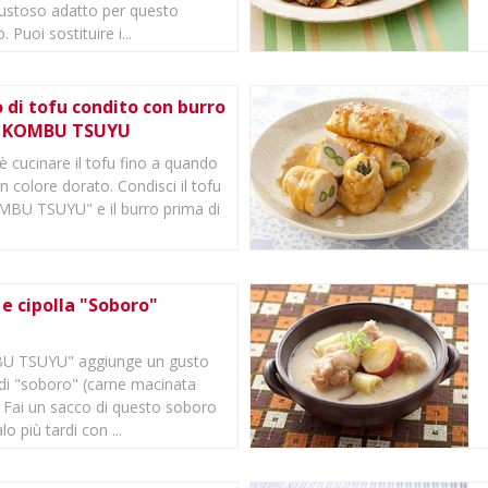
gustoso adatto per questo
. Puoi sostituire i...
 di tofu condito con burro
a KOMBU TSUYU
 è cucinare il tofu fino a quando
n colore dorato. Condisci il tofu
BU TSUYU" e il burro prima di
e cipolla "Soboro"
BU TSUYU" aggiunge un gusto
 di "soboro" (carne macinata
. Fai un sacco di questo soboro
o più tardi con ...