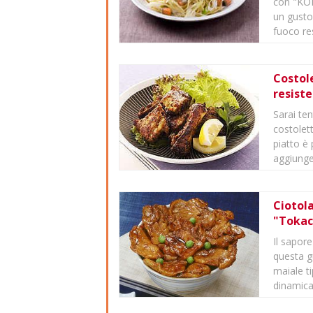
con "KO
un gusto 
fuoco res
Costole
resist
Sarai ten
costolet
piatto è
aggiunger
Ciotola
"Tokac
Il sapore
questa g
maiale ti
dinamicam