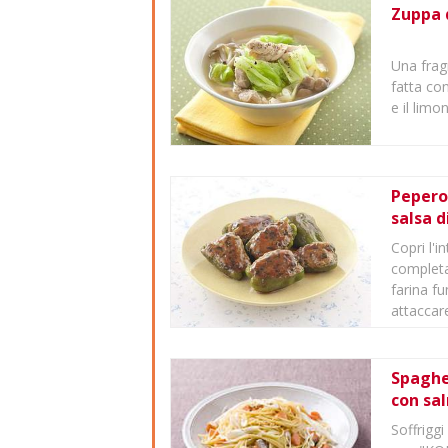
Zuppa d
Una frag
fatta co
e il limo
Peperon
salsa di
Copri l'i
completa
farina f
attaccar
Spaghe
con sal
Soffriggi