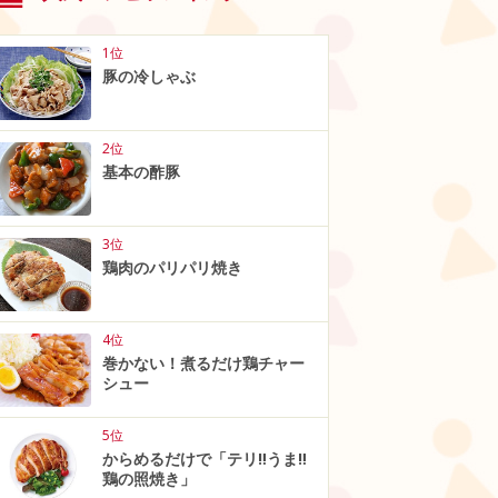
1位
豚の冷しゃぶ
2位
基本の酢豚
3位
鶏肉のパリパリ焼き
4位
巻かない！煮るだけ鶏チャー
シュー
5位
からめるだけで「テリ‼うま‼
鶏の照焼き」