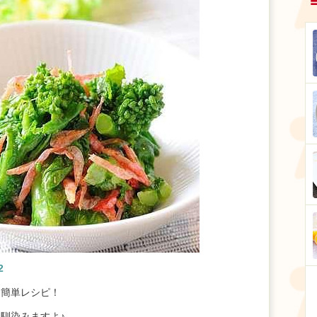
2
る簡単レシピ！
馴染みますよ♪