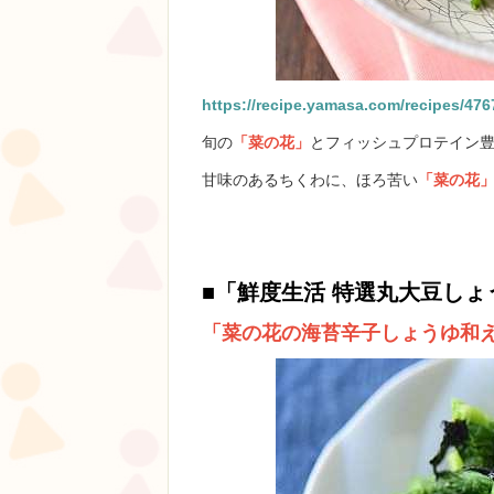
https://recipe.yamasa.com/recipes/476
旬の
「菜の花」
とフィッシュプロテイン
甘味のあるちくわに、ほろ苦い
「菜の花
■
「鮮度生活 特選丸大豆しょ
「菜の花の海苔辛子しょうゆ和