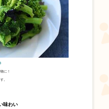
3
え物に！
ます。
い味わい