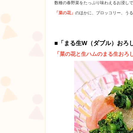
数種の春野菜をたっぷり味わえるお浸し
「菜の花」
のほかに、ブロッコリー、うる
■
「まる生W（ダブル）おろ
「菜の花と生ハムのまる生おろ