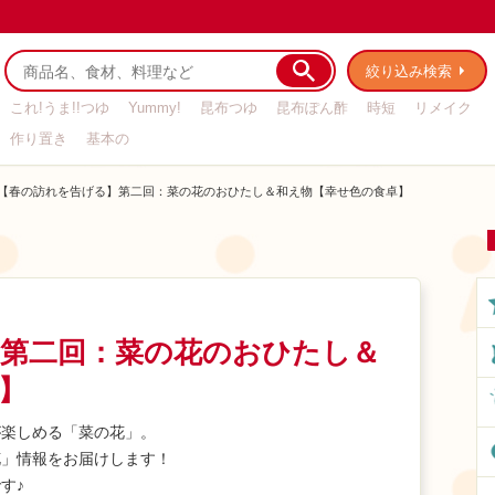
絞り込み検索
これ!うま!!つゆ
Yummy!
昆布つゆ
昆布ぽん酢
時短
リメイク
作り置き
基本の
【春の訪れを告げる】第二回：菜の花のおひたし＆和え物【幸せ色の食卓】
第二回：菜の花のおひたし＆
】
が楽しめる「菜の花」。
花」情報をお届けします！
す♪