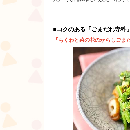
■コクのある
「ごまだれ専科
「ちくわと菜の花のからしごま