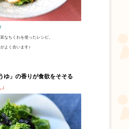
7
豊富なちくわを使ったレシピ。
」
がよく合います♪
うゆ」
の香りが食欲をそそる
え」