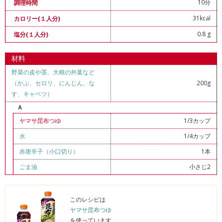
10分
調理時間
31kcal
カロリー(１人分)
0.8 g
塩分(１人分)
材料
野菜の皮や茎
、
大根の外葉など
（かぶ、セロリ、にんじん、な
200g
す、キャベツ）
Ａ
ヤマサ昆布つゆ
1/3カップ
水
1/4カップ
赤唐辛子（小口切り）
1本
ごま油
小さじ2
このレシピは
ヤマサ昆布つゆ
を使っています