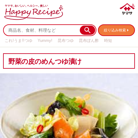
絞り込み検索
これ!うま!!つゆ
Yummy!
昆布つゆ
昆布ぽん酢
時短
リメイク
作り置き
基本の
野菜の皮のめんつゆ漬け