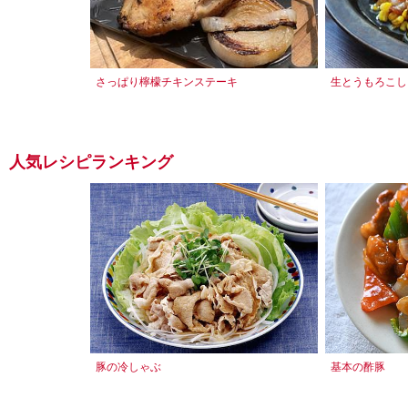
さっぱり檸檬チキンステーキ
生とうもろこし
人気レシピランキング
豚の冷しゃぶ
基本の酢豚