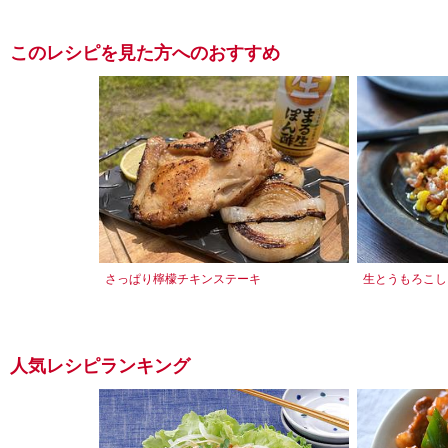
このレシピを見た方へのおすすめ
さっぱり檸檬チキンステーキ
生とうもろこし
人気レシピランキング