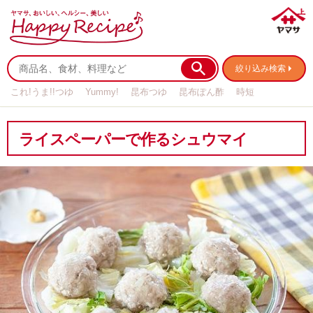
絞り込み検索
これ!うま!!つゆ
Yummy!
昆布つゆ
昆布ぽん酢
時短
リメイク
作り置き
基本の
ライスペーパーで作るシュウマイ