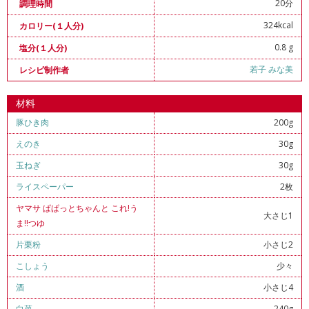
20分
調理時間
324kcal
カロリー(１人分)
0.8 g
塩分(１人分)
若子 みな美
レシピ制作者
材料
豚ひき肉
200g
えのき
30g
玉ねぎ
30g
ライスペーパー
2枚
ヤマサ ぱぱっとちゃんと これ!う
大さじ1
ま!!つゆ
片栗粉
小さじ2
こしょう
少々
酒
小さじ4
白菜
240g