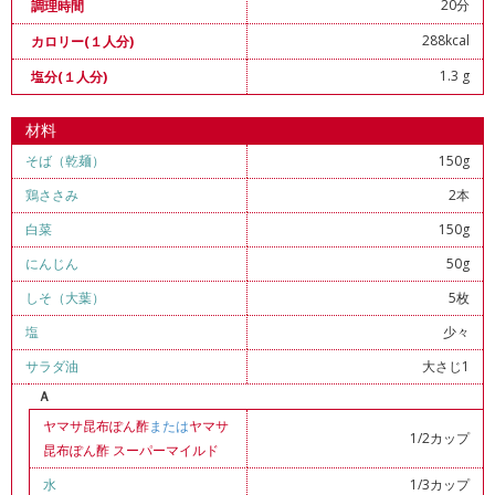
20分
調理時間
288kcal
カロリー(１人分)
1.3 g
塩分(１人分)
材料
そば（乾麺）
150g
鶏ささみ
2本
白菜
150g
にんじん
50g
しそ（大葉）
5枚
塩
少々
サラダ油
大さじ1
Ａ
ヤマサ昆布ぽん酢
または
ヤマサ
1/2カップ
昆布ぽん酢 スーパーマイルド
水
1/3カップ