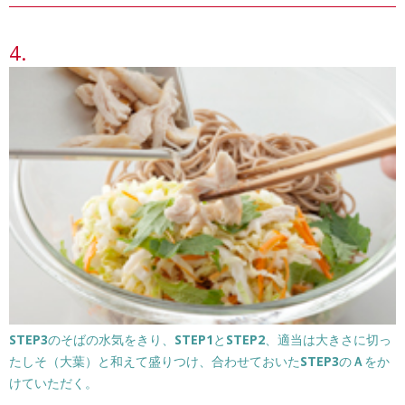
STEP3
のそばの水気をきり、
STEP1
と
STEP2
、適当は大きさに切っ
たしそ（大葉）と和えて盛りつけ、合わせておいた
STEP3
の
Ａ
をか
けていただく。