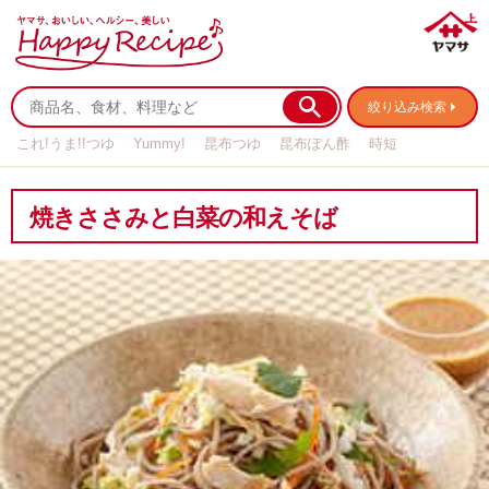
絞り込み検索
これ!うま!!つゆ
Yummy!
昆布つゆ
昆布ぽん酢
時短
リメイク
作り置き
基本の
焼きささみと白菜の和えそば