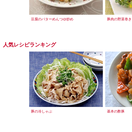
豆腐のバターめんつゆ炒め
豚肉の野菜巻き
人気レシピランキング
豚の冷しゃぶ
基本の酢豚