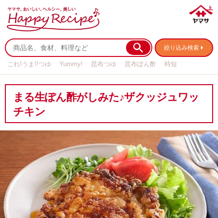
絞り込み検索
これ!うま!!つゆ
Yummy!
昆布つゆ
昆布ぽん酢
時短
リメイク
作り置き
基本の
まる生ぽん酢がしみた♪ザクッジュワッ
チキン