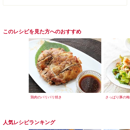
このレシピを見た方へのおすすめ
鶏肉のパリパリ焼き
さっぱり豚の梅
人気レシピランキング