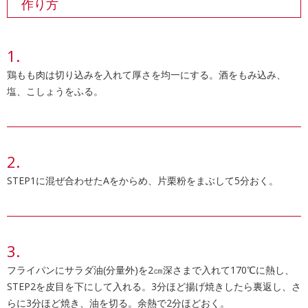
作り方
鶏もも肉は切り込みを入れて厚さを均一にする。酒をもみ込み、
塩、こしょうをふる。
STEP1に混ぜ合わせたAをからめ、片栗粉をまぶして5分おく。
フライパンにサラダ油(分量外)を2㎝深さまで入れて170℃に熱し、
STEP2を皮目を下にして入れる。3分ほど揚げ焼きしたら裏返し、さ
らに3分ほど焼き、油を切る。余熱で2分ほどおく。