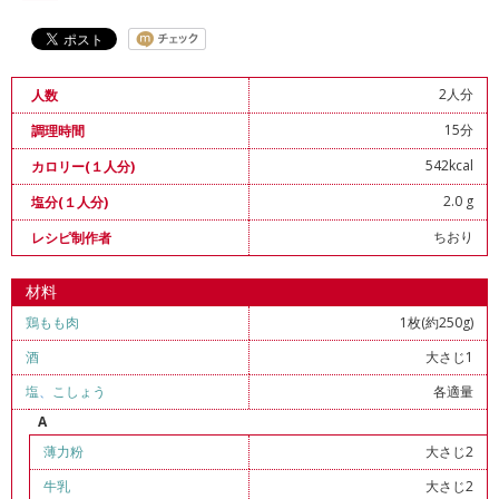
2人分
人数
15分
調理時間
542kcal
カロリー(１人分)
2.0 g
塩分(１人分)
ちおり
レシピ制作者
材料
鶏もも肉
1枚(約250g)
酒
大さじ1
塩
、
こしょう
各適量
A
薄力粉
大さじ2
牛乳
大さじ2