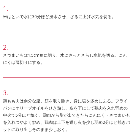
米はといで水に30分ほど浸水させ、ざるに上げ水気を切る。
さつまいもは1.5cm角に切り、水にさっとさらし水気を切る。にん
にくは薄切りにする。
鶏もも肉は余分な脂、筋を取り除き、身に塩を多めにふる。フライ
パンにオリーブオイルをひき熱し、皮を下にして鶏肉を入れ弱めの
中火で5分ほど焼く。鶏肉から脂が出てきたらにんにく・さつまいも
を入れつやよく炒め、鶏肉は上下を返し火を少し弱め2分ほど焼きバ
ットに取り出しそのまま少しおく。