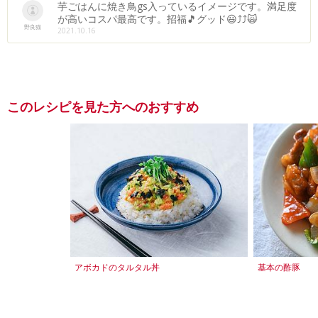
芋ごはんに焼き鳥gs入っているイメージです。満足度
が高いコスパ最高です。招福🎵グッド😃⤴⤴🙀
野良猫
2021.10.16
このレシピを見た方へのおすすめ
アボカドのタルタル丼
基本の酢豚