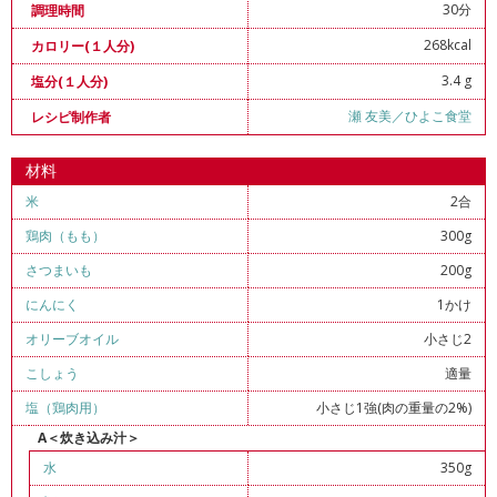
30分
調理時間
268kcal
カロリー(１人分)
3.4 g
塩分(１人分)
瀬 友美／ひよこ食堂
レシピ制作者
材料
米
2合
鶏肉（もも）
300g
さつまいも
200g
にんにく
1かけ
オリーブオイル
小さじ2
こしょう
適量
塩（鶏肉用）
小さじ1強(肉の重量の2%)
A＜炊き込み汁＞
水
350g