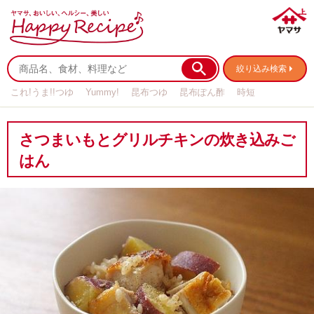
絞り込み検索
これ!うま!!つゆ
Yummy!
昆布つゆ
昆布ぽん酢
時短
リメイク
作り置き
基本の
さつまいもとグリルチキンの炊き込みご
はん