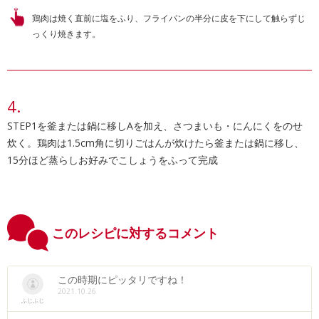
鶏肉は焼く直前に塩をふり、フライパンの半分に皮を下にして触らずじ
っくり焼きます。
STEP1を釜または鍋に移しAを加え、さつまいも・にんにくをのせ
炊く。鶏肉は1.5cm角に切りごはんが炊けたら釜または鍋に移し、
15分ほど蒸らしお好みでこしょうをふって完成
このレシピに対するコメント
この時期にピッタリですね！
2021.10.26
ふじふじ