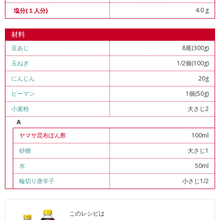
4.0 g
塩分(１人分)
材料
豆あじ
8尾(300g)
玉ねぎ
1/2個(100g)
にんじん
20g
ピーマン
1個(50g)
小麦粉
大さじ2
A
ヤマサ昆布ぽん酢
100ml
砂糖
大さじ1
水
50ml
輪切り唐辛子
小さじ1/2
このレシピは