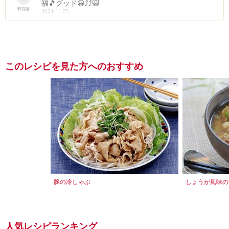
福🎵グッド😃⤴⤴😺
野良猫
2021.11.05
このレシピを見た方へのおすすめ
豚の冷しゃぶ
しょうが風味の
人気レシピランキング