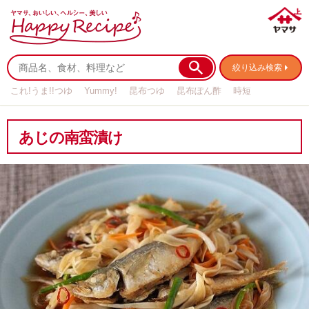
絞り込み検索
これ!うま!!つゆ
Yummy!
昆布つゆ
昆布ぽん酢
時短
リメイク
作り置き
基本の
あじの南蛮漬け