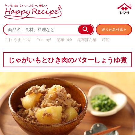
絞り込み検索
これ!うま!!つゆ
Yummy!
昆布つゆ
昆布ぽん酢
時短
リメイク
作り置き
基本の
じゃがいもとひき肉のバターしょうゆ煮