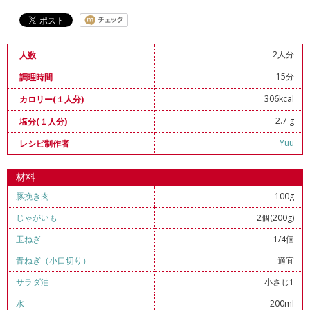
2人分
人数
15分
調理時間
306kcal
カロリー(１人分)
2.7 g
塩分(１人分)
Yuu
レシピ制作者
材料
豚挽き肉
100g
じゃがいも
2個(200g)
玉ねぎ
1/4個
青ねぎ（小口切り）
適宜
サラダ油
小さじ1
水
200ml