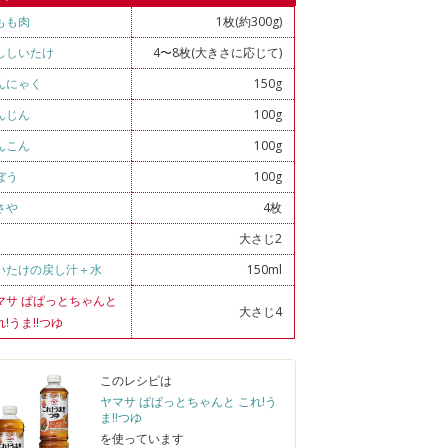
もも肉
1枚(約300g)
ししいたけ
4〜8枚(大きさに応じて)
んにゃく
150g
んじん
100g
んこん
100g
ぼう
100g
さや
4枚
大さじ2
いたけの戻し汁＋水
150ml
マサ ぱぱっとちゃんと
大さじ4
れ!うま!!つゆ
このレシピは
ヤマサ ぱぱっとちゃんと これ!う
ま!!つゆ
を使っています