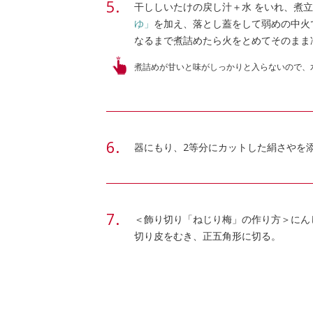
干ししいたけの戻し汁＋水 をいれ、煮
ゆ」
を加え、落とし蓋をして弱めの中火
なるまで煮詰めたら火をとめてそのまま
煮詰めが甘いと味がしっかりと入らないので、
器にもり、2等分にカットした絹さやを
＜飾り切り「ねじり梅」の作り方＞にんじ
切り皮をむき、正五角形に切る。