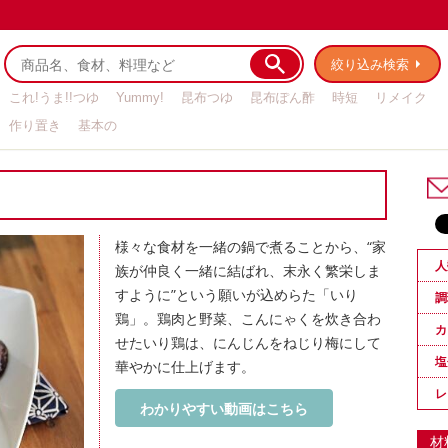
絞り込み検索
これ!うま!!つゆ
Yummy!
昆布つゆ
昆布ぽん酢
時短
リメイク
作り置き
基本の
様々な食材を一緒の鍋で煮ることから、“家
人
族が仲良く一緒に結ばれ、末永く繁栄しま
すように”という願いが込めらた「いり
調
鶏」。鶏肉と野菜、こんにゃくを炊き合わ
カ
せたいり鶏は、にんじんをねじり梅にして
塩
華やかに仕上げます。
レ
わかりやすい動画はこちら
材