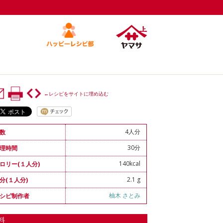
←レシピをサイトに埋め込む
4人分
数
30分
理時間
140kcal
ロリー(１人分)
2.1 g
分(１人分)
柚木 さとみ
シピ制作者
料