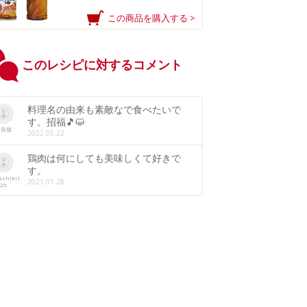
この商品を購入する >
このレシピに対するコメント
料理名の由来も素敵なで食べたいで
す。招福🎵😺
野良猫
2022.05.22
鶏肉は何にしても美味しくて好きで
す。
ashiki1
2021.01.28
25