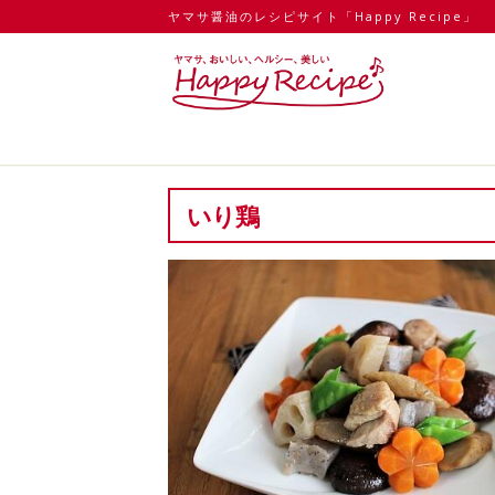
ヤマサ醤油のレシピサイト「Happy Recipe」
いり鶏