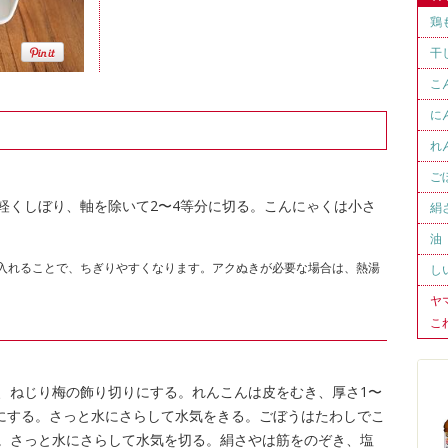
鶏
干
こ
に
れ
ご
軽くしぼり、軸を除いて2〜4等分に切る。こんにゃくは小さ
絹
油
入れることで、ちぎりやすくなります。アクぬきが必要な場合は、熱湯
し
ヤ
こ
し、ねじり梅の飾り切りにする。れんこんは皮をむき、厚さ1〜
りにする。さっと水にさらして水気をきる。ごぼうはたわしでこ
る。さっと水にさらして水気を切る。絹さやは筋をのぞき、塩