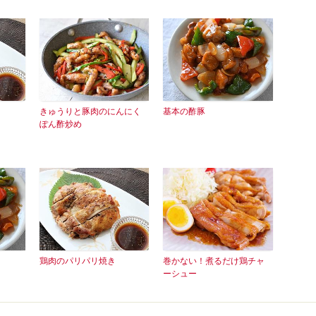
きゅうりと豚肉のにんにく
基本の酢豚
ぽん酢炒め
鶏肉のパリパリ焼き
巻かない！煮るだけ鶏チャ
ーシュー