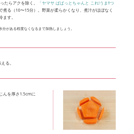
立ったらアクを除く。
「ヤマサ ぱぱっとちゃんと これ!うま!!つ
で煮る（10〜15分）。野菜が柔らかくなり、煮汁がほぼなく
冷ます。
水分がある程度なくなるまで加熱しましょう。
添える。
んを厚さ1.5cmに