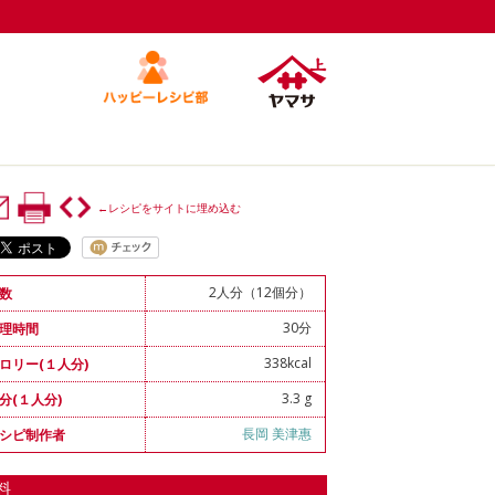
←レシピをサイトに埋め込む
2人分（12個分）
数
30分
理時間
338kcal
ロリー(１人分)
3.3 g
分(１人分)
長岡 美津惠
シピ制作者
料