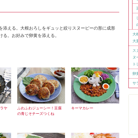
葉を添える。大根おろしをギュッと絞りスヌーピーの形に成形
大
ける。お好みで卵黄を添える。
大
ス
ヌ
ト
卵
サ
ラヤ
ふわふわジューシー！豆腐
キーマカレー
の青じそチーズつくね