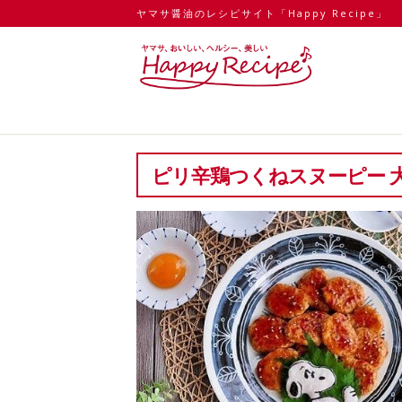
ヤマサ醤油のレシピサイト「Happy Recipe」
ピリ辛鶏つくねスヌーピー 