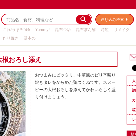
絞り込み検索
これ!うま!!つゆ
Yummy!
昆布つゆ
昆布ぽん酢
時短
リメイク
作り置き
基本の
大根おろし添え
おつまみにピッタリ、中華風のピリ辛照り
人
焼きタレをからめた鶏つくねです。スヌー
ピーの大根おろしを添えてかわいらしく盛
調
り付けましょう。
カ
塩
レ
材