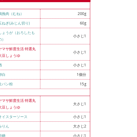
鶏挽肉（むね）
200g
玉ねぎ(みじん切り)
60g
しょうが（おろしたも
小さじ1
の）
ヤマサ鮮度生活 特選丸
小さじ1
大豆しょうゆ
酒
小さじ1
卵白
1個分
生パン粉
15g
ヤマサ鮮度生活 特選丸
大さじ1
大豆しょうゆ
オイスターソース
小さじ1
みりん
大さじ2
砂糖
小さじ1