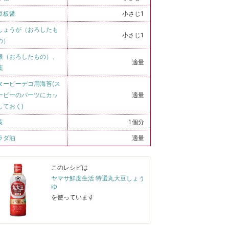
豆板醤
小さじ1
しょうが（おろしたも
小さじ1
の）
根（おろしたもの）
、
適量
葉
ヌーピーデコ用海苔(ス
ーピーのパーツにカッ
適量
しておく)
黄
1個分
ラダ油
適量
このレシピは
ヤマサ鮮度生活 特選丸大豆しょう
ゆ
を使っています