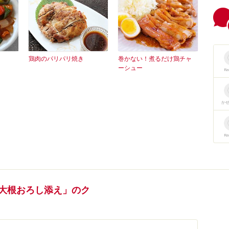
鶏肉のパリパリ焼き
巻かない！煮るだけ鶏チャ
ーシュー
R
か
R
 大根おろし添え」のク