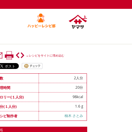
←レシピをサイトに埋め込む
2人分
数
20分
理時間
98kcal
ロリー(１人分)
1.6 g
分(１人分)
柚木 さとみ
シピ制作者
料