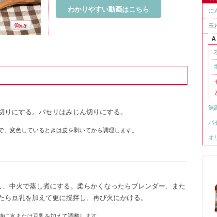
わかりやすい動画はこちら
に
玉
A
無
薄切りにする。パセリはみじん切りにする。
パ
で、変色しているときは皮を剥いてから調理します。
オ
し、中火で蒸し煮にする。柔らかくなったらブレンダー、また
たら豆乳を加えて更に撹拌し、再び火にかける。
時に水または豆乳を加えて調整します。