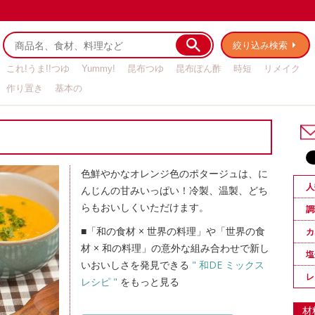
絞り込み検索
これ!うま!!つゆ
Yummy!
昆布つゆ
昆布ぽん酢
時短
リメイク
作り置き
基本の
色鮮やかなオレンジ色のポタージュは、に
人
んじんの甘みいっぱい！冷製、温製、どち
らもおいしくいただけます。
調
■「和の食材 × 世界の料理」や「世界の食
カ
材 × 和の料理」の意外な組み合わせで新し
塩
いおいしさを発見できる
" 和DE ミックス
レ
レシピ "
をもっと見る
材