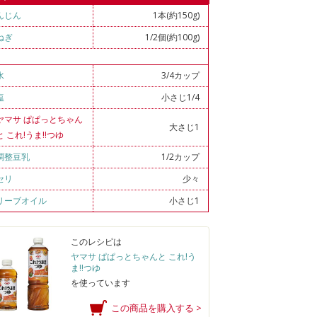
んじん
1本(約150g)
ねぎ
1/2個(約100g)
水
3/4カップ
塩
小さじ1/4
ヤマサ ぱぱっとちゃん
大さじ1
と これ!うま!!つゆ
調整豆乳
1/2カップ
セリ
少々
リーブオイル
小さじ1
このレシピは
ヤマサ ぱぱっとちゃんと これ!う
ま!!つゆ
を使っています
この商品を購入する >