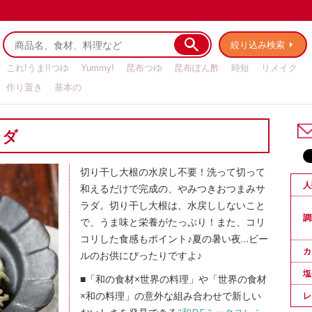
絞り込み検索
これ!うま!!つゆ
Yummy!
昆布つゆ
昆布ぽん酢
時短
リメイク
作り置き
基本の
ラダ
切り干し大根の水戻し不要！洗って切って
人
和えるだけで完成の、やみつきおつまみサ
ラダ。切り干し大根は、水戻ししないこと
調
で、うま味と栄養がたっぷり！また、コリ
コリした食感もポイント♪夏の暑い夜…ビー
カ
ルのお供にぴったりですよ♪
塩
■「和の食材×世界の料理」や「世界の食材
×和の料理」の意外な組み合わせで新しい
レ