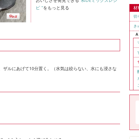
おいしさを発見できる
"和DEミックスレシ
ピ "
をもっと見る
材
切
き
A
、ザルにあげて10分置く。（水気は絞らない、水にも浸さな