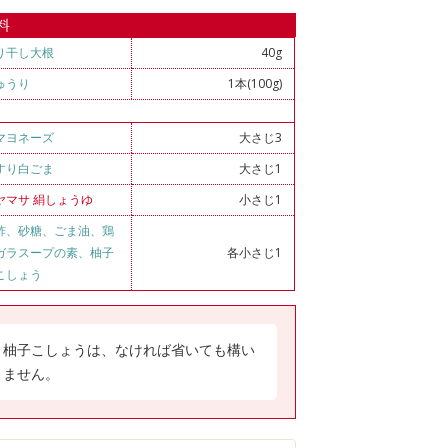
料
り干し大根
40g
ゅうり
1本(100g)
マヨネーズ
大さじ3
すり白ごま
大さじ1
ヤマサ 絹しょうゆ
小さじ1
酢
、
砂糖
、
ごま油
、
鶏
ガラスープの素
、
柚子
各小さじ1
こしょう
柚子こしょうは、なければ省いても構い
ません。