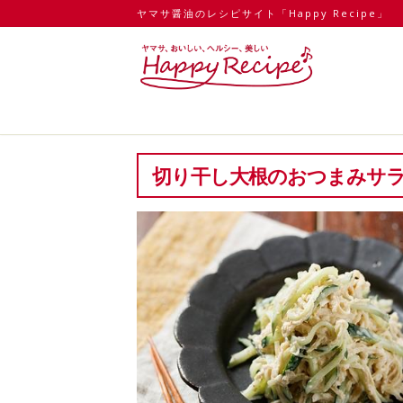
ヤマサ醤油のレシピサイト「Happy Recipe」
切り干し大根のおつまみサ