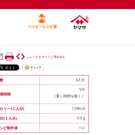
←レシピをサイトに埋め込む
4人分
数
5分
理時間
（置く時間を除く）
126kcal
ロリー(１人分)
0.9 g
分(１人分)
Yuu
シピ制作者