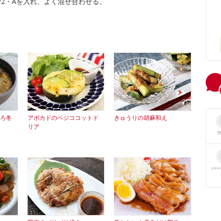
EP2・Aを入れ、よく混ぜ合わせる。
ろ冬
アボカドのベジココットド
きゅうりの胡麻和え
リア
yuu