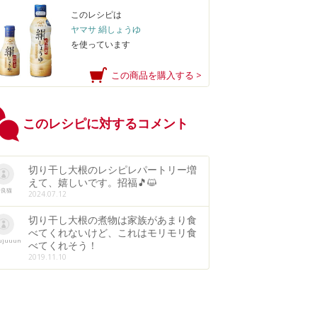
このレシピは
ヤマサ 絹しょうゆ
を使っています
この商品を購入する >
このレシピに対するコメント
切り干し大根のレシピレパートリー増
えて、嬉しいです。招福🎵😺
野良猫
2024.07.12
切り干し大根の煮物は家族があまり食
べてくれないけど、これはモリモリ食
ujuuun
べてくれそう！
2019.11.10