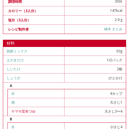
30分
調理時間
147kcal
カロリー（3人分）
2.9 g
塩分（3人分）
柚木 さとみ
レシピ制作者
材料
雑穀ミックス
50g
えのきだけ
1/2パック
しいたけ
2枚
しょうが
ひとかけ
A
水
4カップ
酒
大さじ1
ヤマサ昆布つゆ
大さじ3〜4
B
水
小さじ4