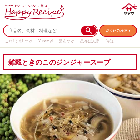
絞り込み検索
これ!うま!!つゆ
Yummy!
昆布つゆ
昆布ぽん酢
時短
リメイク
作り置き
基本の
雑穀ときのこのジンジャースープ