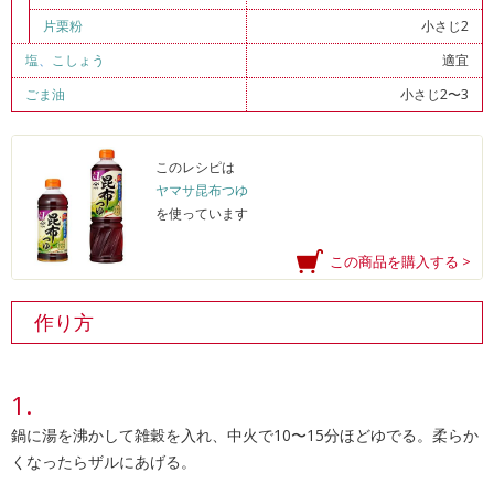
片栗粉
小さじ2
塩
、
こしょう
適宜
ごま油
小さじ2〜3
このレシピは
ヤマサ昆布つゆ
を使っています
この商品を購入する >
作り方
鍋に湯を沸かして雑穀を入れ、中火で10〜15分ほどゆでる。柔らか
くなったらザルにあげる。