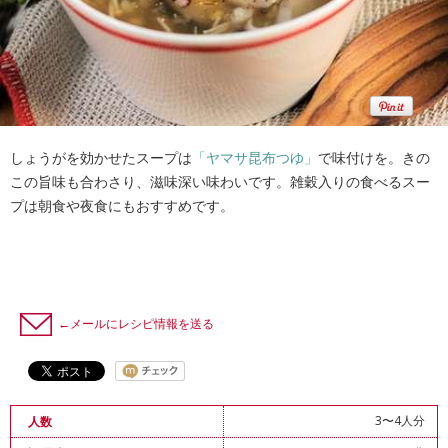
しょうがを効かせたスープは
「ヤマサ昆布つゆ」
で味付けを。きの
この旨味も合わさり、滋味深い味わいです。雑穀入りの食べるスー
プは朝食や夜食にもおすすめです。
←メールにレシピ情報を送る
3〜4人分
人数