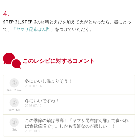
STEP 3
に
STEP 2
の材料とえびを加えて火がとおったら、器にとっ
て、
「ヤマサ昆布ぽん酢」
をつけていただく。
このレシピに対するコメント
冬にいいし温まりそう！
2016.07.14
きゅーちゃん
冬にいいですね！
2016.07.12
yumi435
この季節の鍋は最高！「ヤマサ昆布ぽん酢」で食べれ
ば食欲倍増です。しかも海鮮なのが嬉しい！！
徳虫
2015.10.30