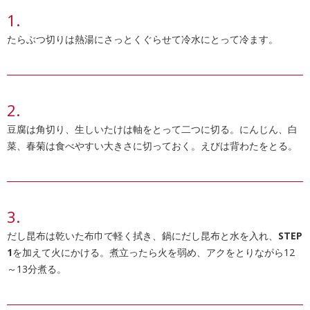
たらぶつ切りは熱湯にさっとくぐらせて冷水にとって冷ます。
豆腐は角切り、生しいたけは軸をとって二つに切る。にんじん、白
菜、春菊は食べやすい大きさに切っておく。えびは背わたをとる。
だし昆布は乾いた布巾で軽く拭き、鍋にだし昆布と水を入れ、
STEP
1
を加えて火にかける。煮立ったら火を弱め、アクをとりながら12
～13分煮る。