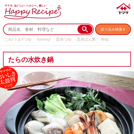
絞り込み検索
これ!うま!!つゆ
Yummy!
昆布つゆ
昆布ぽん酢
時短
リメイク
作り置き
基本の
たらの水炊き鍋