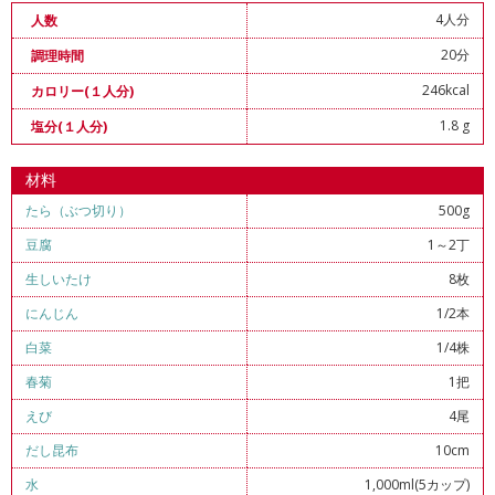
4人分
人数
20分
調理時間
246kcal
カロリー(１人分)
1.8 g
塩分(１人分)
材料
たら（ぶつ切り）
500g
豆腐
1～2丁
生しいたけ
8枚
にんじん
1/2本
白菜
1/4株
春菊
1把
えび
4尾
だし昆布
10cm
水
1,000ml(5カップ)