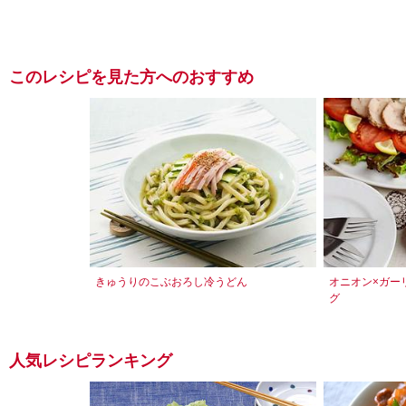
このレシピを見た方へのおすすめ
きゅうりのこぶおろし冷うどん
オニオン×ガー
グ
人気レシピランキング