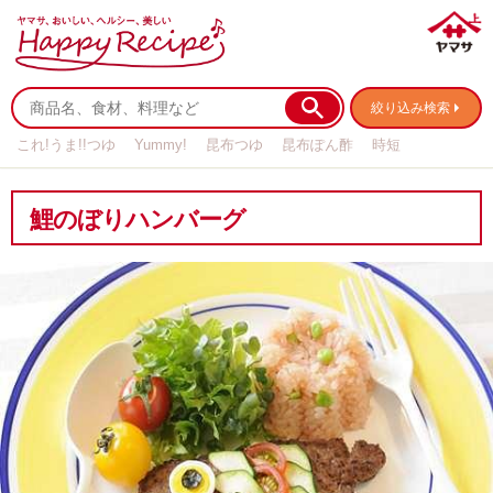
絞り込み検索
これ!うま!!つゆ
Yummy!
昆布つゆ
昆布ぽん酢
時短
リメイク
作り置き
基本の
鯉のぼりハンバーグ