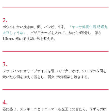
ボウルに合い挽き肉、卵、パン粉、牛乳、
「ヤマサ鮮度生活 特選丸
大豆しょうゆ」
、ピザ用チーズを入れてこねたら4等分し、厚さ
1.5cmの鯉のぼり型に形を整える。
フライパンにオリーブオイルを引いて中火にかけ、STEP2の表面を
焼いたら酒を加えて蓋をし、弱火で5分程蒸し焼きする。
器に盛り、ズッキーニとミニトマトを交互にのせたら、うずらのゆ