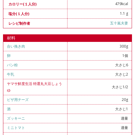
479kcal
カロリー(１人分)
1.1 g
塩分(１人分)
五十嵐夫妻
レシピ制作者
材料
合い挽き肉
300g
卵
1個
パン粉
大さじ6
牛乳
大さじ2
ヤマサ鮮度生活 特選丸大豆しょう
大さじ1/2
ゆ
ピザ用チーズ
20g
酒
大さじ1
ズッキーニ
適量
ミニトマト
適量