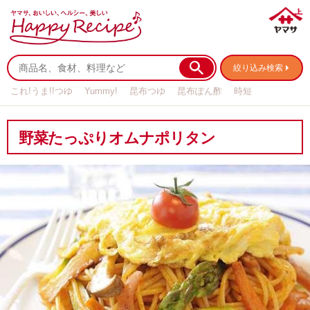
絞り込み検索
これ!うま!!つゆ
Yummy!
昆布つゆ
昆布ぽん酢
時短
リメイク
作り置き
基本の
野菜たっぷりオムナポリタン