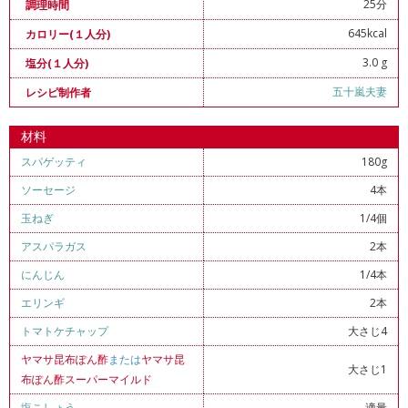
25分
調理時間
645kcal
カロリー(１人分)
3.0 g
塩分(１人分)
五十嵐夫妻
レシピ制作者
材料
スパゲッティ
180g
ソーセージ
4本
玉ねぎ
1/4個
アスパラガス
2本
にんじん
1/4本
エリンギ
2本
トマトケチャップ
大さじ4
ヤマサ昆布ぽん酢
または
ヤマサ昆
大さじ1
布ぽん酢スーパーマイルド
塩こしょう
適量