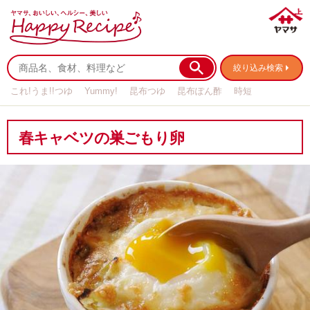
絞り込み検索
これ!うま!!つゆ
Yummy!
昆布つゆ
昆布ぽん酢
時短
リメイク
作り置き
基本の
春キャベツの巣ごもり卵