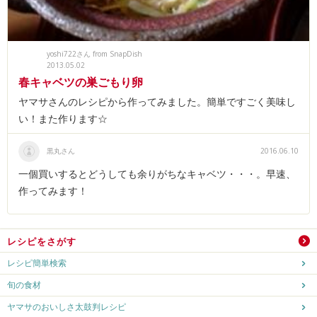
yoshi722さん from SnapDish
2013.05.02
春キャベツの巣ごもり卵
ヤマサさんのレシピから作ってみました。簡単ですごく美味し
い！また作ります☆
黒丸さん
2016.06.10
一個買いするとどうしても余りがちなキャベツ・・・。早速、
作ってみます！
レシピをさがす
レシピ簡単検索
旬の食材
ヤマサのおいしさ太鼓判レシピ