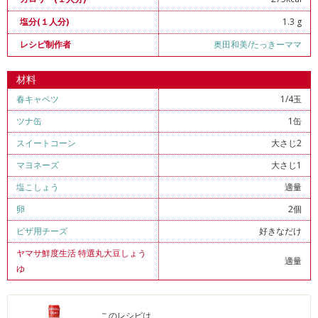
1.3 g
塩分(１人分)
奥田和美/たっきーママ
レシピ制作者
材料
春キャベツ
1/4玉
ツナ缶
1缶
スイートコーン
大さじ2
マヨネーズ
大さじ1
塩こしょう
適量
卵
2個
ピザ用チーズ
好きなだけ
ヤマサ鮮度生活 特選丸大豆しょう
適量
ゆ
このレシピは