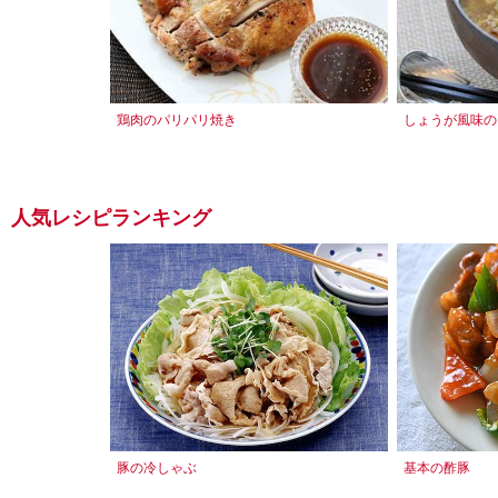
鶏肉のパリパリ焼き
しょうが風味の
人気レシピランキング
豚の冷しゃぶ
基本の酢豚