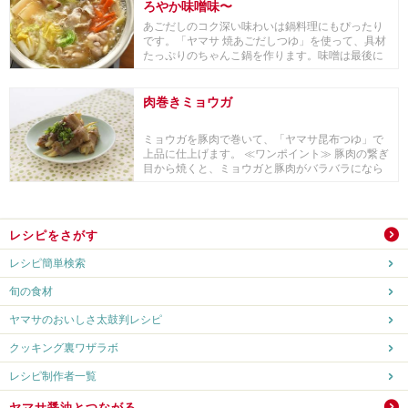
ろやか味噌味〜
あごだしのコク深い味わいは鍋料理にもぴったり
です。「ヤマサ 焼あごだしつゆ」を使って、具材
たっぷりのちゃんこ鍋を作ります。味噌は最後に
味を見な...
肉巻きミョウガ
ミョウガを豚肉で巻いて、「ヤマサ昆布つゆ」で
上品に仕上げます。 ≪ワンポイント≫ 豚肉の繋ぎ
目から焼くと、ミョウガと豚肉がバラバラになら
ずキレ...
レシピをさがす
レシピ簡単検索
旬の食材
ヤマサのおいしさ太鼓判レシピ
クッキング裏ワザラボ
レシピ制作者一覧
ヤマサ醤油とつながる