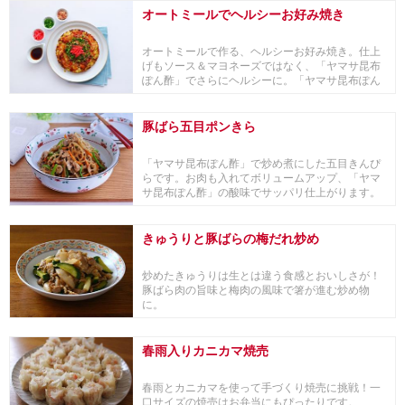
オートミールでヘルシーお好み焼き
オートミールで作る、ヘルシーお好み焼き。仕上
げもソース＆マヨネーズではなく、「ヤマサ昆布
ぽん酢」でさらにヘルシーに。「ヤマサ昆布ぽん
酢」の昆布...
豚ばら五目ポンきら
「ヤマサ昆布ぽん酢」で炒め煮にした五目きんぴ
らです。お肉も入れてボリュームアップ、「ヤマ
サ昆布ぽん酢」の酸味でサッパリ仕上がります。
常備菜、お...
きゅうりと豚ばらの梅だれ炒め
炒めたきゅうりは生とは違う食感とおいしさが！
豚ばら肉の旨味と梅肉の風味で箸が進む炒め物
に。
春雨入りカニカマ焼売
春雨とカニカマを使って手づくり焼売に挑戦！一
口サイズの焼売はお弁当にもぴったりです。