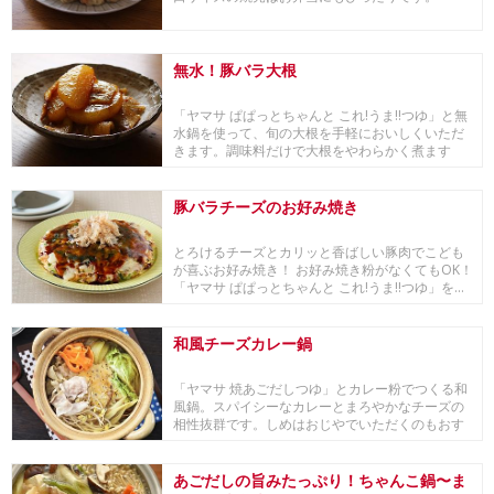
無水！豚バラ大根
「ヤマサ ぱぱっとちゃんと これ!うま!!つゆ」と無
水鍋を使って、旬の大根を手軽においしくいただ
きます。調味料だけで大根をやわらかく煮ます
よ。...
豚バラチーズのお好み焼き
とろけるチーズとカリッと香ばしい豚肉でこども
が喜ぶお好み焼き！ お好み焼き粉がなくてもOK！
「ヤマサ ぱぱっとちゃんと これ!うま!!つゆ」を...
和風チーズカレー鍋
「ヤマサ 焼あごだしつゆ」とカレー粉でつくる和
風鍋。スパイシーなカレーとまろやかなチーズの
相性抜群です。しめはおじやでいただくのもおす
すめです...
あごだしの旨みたっぷり！ちゃんこ鍋〜ま