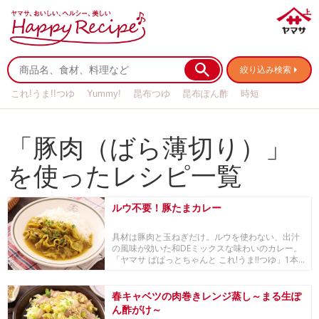
絞り込み検索
これ!うま!!つゆ
Yummy!
昆布つゆ
昆布ぽん酢
時短
リメイク
作り置き
基本の
「豚肉（ばら薄切り）」
を使ったレシピ一覧
ルウ不要！豚たまカレー
具材は豚肉と玉ねぎだけ。ルウを使わない、出汁
の風味が効いた和DEミックスな味わいのカレー。
「ヤマサ ぱぱっとちゃんと これ!うま!!つゆ」1本...
春キャベツの肉巻きレンジ蒸し～まる生ぽ
ん酢がけ～