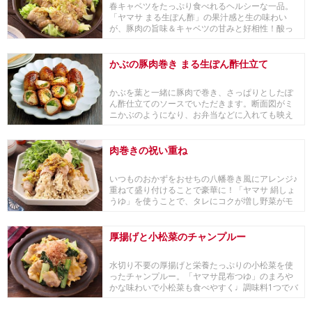
春キャベツをたっぷり食べれるヘルシーな一品。
「ヤマサ まる生ぽん酢」の果汁感と生の味わい
が、豚肉の旨味＆キャベツの甘みと好相性！酸っ
ぱすぎず、...
かぶの豚肉巻き まる生ぽん酢仕立て
かぶを葉と一緒に豚肉で巻き、さっぱりとしたぽ
ん酢仕立てのソースでいただきます。断面図がミ
ニかぶのようになり、お弁当などに入れても映え
ますよ♪大...
肉巻きの祝い重ね
いつものおかずをおせちの八幡巻き風にアレンジ♪
重ねて盛り付けることで豪華に！「ヤマサ 絹しょ
うゆ」を使うことで、タレにコクが増し野菜がモ
リモリ...
厚揚げと小松菜のチャンプルー
水切り不要の厚揚げと栄養たっぷりの小松菜を使
ったチャンプルー。「ヤマサ昆布つゆ」のまろや
かな味わいで小松菜も食べやすく♩調味料1つでバ
ッチリ味...