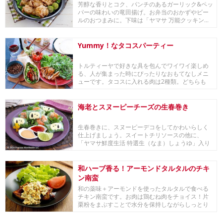
芳醇な香りとコク、パンチのあるガーリック&ペッ
パーの味わいの竜田揚げ。お弁当のおかずやビー
ルのおつまみに。下味は「ヤマサ 万能クッキン...
Yummy！なタコスパーティー
トルティーヤで好きな具を包んでワイワイ楽しめ
る、人が集まった時にぴったりなおもてなしメニ
ューです。タコスに入れる肉は2種類。どちらも
「ヤマサ ...
海老とスヌーピーチーズの生春巻き
生春巻きに、スヌーピーデコをしてかわいらしく
仕上げましょう。スイートチリソースの他に、
「ヤマサ鮮度生活 特選生（なま）しょうゆ」入り
の”しょう...
和ハーブ香る！アーモンドタルタルのチキ
ン南蛮
和の薬味＋アーモンドを使ったタルタルで食べる
チキン南蛮です。お肉は鶏むね肉をチョイス！片
栗粉をまぶすことで水分を保持しながらしっとり
仕上げます...