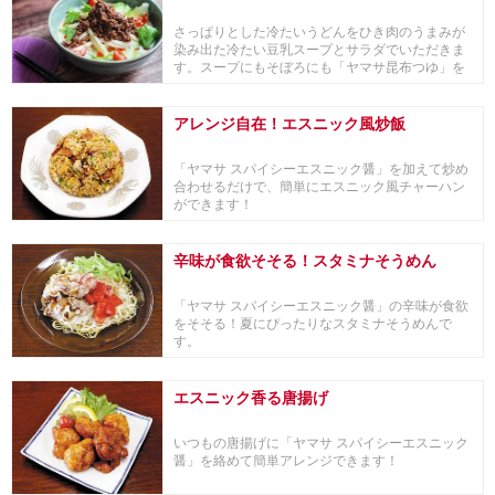
さっぱりとした冷たいうどんをひき肉のうまみが
染み出た冷たい豆乳スープとサラダでいただきま
す。スープにもそぼろにも「ヤマサ昆布つゆ」を
使うことで...
アレンジ自在！エスニック風炒飯
「ヤマサ スパイシーエスニック醤」を加えて炒め
合わせるだけで、簡単にエスニック風チャーハン
ができます！
辛味が食欲そそる！スタミナそうめん
「ヤマサ スパイシーエスニック醤」の辛味が食欲
をそそる！夏にぴったりなスタミナそうめんで
す。
エスニック香る唐揚げ
いつもの唐揚げに「ヤマサ スパイシーエスニック
醤」を絡めて簡単アレンジできます！