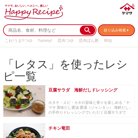
絞り込み検索
これ!うま!!つゆ
Yummy!
昆布つゆ
昆布ぽん酢
時短
リメイク
作り置き
基本の
「レタス」を使ったレシ
ピ一覧
豆腐サラダ 海鮮だしドレッシング
ホタテ・エビ・カキの旨味と香りを楽しめる「ヤ
マサ 香味だし醤油 醤湯（ジャンタン） 海鮮だし」
の手作りドレッシングでいただく豆腐サラダで
す。
チキン竜田