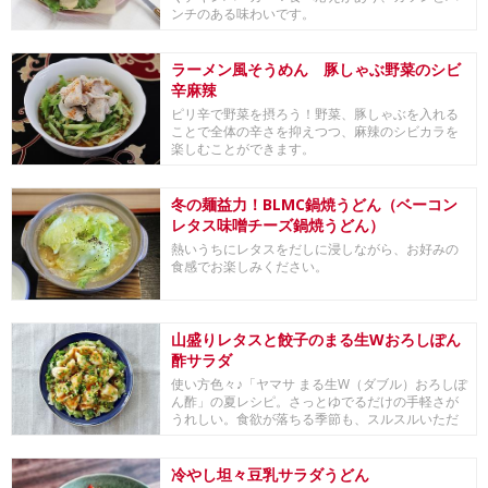
ンチのある味わいです。
ラーメン風そうめん 豚しゃぶ野菜のシビ
辛麻辣
ピリ辛で野菜を摂ろう！野菜、豚しゃぶを入れる
ことで全体の辛さを抑えつつ、麻辣のシビカラを
楽しむことができます。
冬の麺益力！BLMC鍋焼うどん（ベーコン
レタス味噌チーズ鍋焼うどん）
熱いうちにレタスをだしに浸しながら、お好みの
食感でお楽しみください。
山盛りレタスと餃子のまる生Wおろしぽん
酢サラダ
使い方色々♪「ヤマサ まる生W（ダブル）おろしぽ
ん酢」の夏レシピ。さっとゆでるだけの手軽さが
うれしい。食欲が落ちる季節も、スルスルいただ
けます...
冷やし坦々豆乳サラダうどん