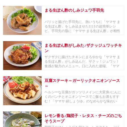
まる生ぽん酢のしみジュワ手羽先
パリッと揚げた手羽先に、熱いうちに「ヤマサ ま
る生ぽん酢」をしみ込ませただけの超簡単レシ
ピ。手羽先の脂に「ヤマサ まる生ぽん酢」が相性
抜群！あ...
まる生ぽん酢がしみた♪ザクッジュワッチキ
ン
ザクザクに揚げたチキンにまろやかな「ヤマサ ま
る生ぽん酢」がしみ込んだ、ザクッ！ジュワッ！
食感が魅力のメニュー。口に入れた途端、「ヤマ
サ まる...
豆腐ステーキ～ガーリックオニオンソース
～
ヘルシーな豆腐がガッツリメインに大変身♪にんに
くのパンチとオニオンソースでご飯もお酒もすす
む！「ヤマサ 絹しょうゆ」のなめらかな味わい
が、淡白...
レモン香る♪鶏団子・レタス・チーズのごち
そうスープ