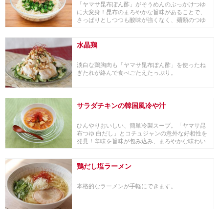
「ヤマサ昆布ぽん酢」がそうめんのぶっかけつゆ
に大変身！昆布のまろやかな旨味があることで、
さっぱりとしつつも酸味が強くなく、麺類のつゆ
としても使...
水晶鶏
淡白な鶏胸肉も「ヤマサ昆布ぽん酢」を使ったね
ぎたれが絡んで食べごたえたっぷり。
サラダチキンの韓国風冷や汁
ひんやりおいしい、簡単冷製スープ。「ヤマサ昆
布つゆ 白だし」とコチュジャンの意外な好相性を
発見！辛味を旨味が包み込み、まろやかな味わい
に。■「...
鶏だし塩ラーメン
本格的なラーメンが手軽にできます。