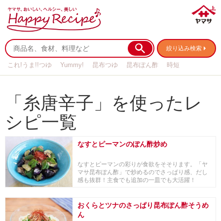
絞り込み検索
これ!うま!!つゆ
Yummy!
昆布つゆ
昆布ぽん酢
時短
リメイク
作り置き
基本の
「糸唐辛子」を使ったレ
シピ一覧
なすとピーマンのぽん酢炒め
なすとピーマンの彩りが食欲をそそります。「ヤ
マサ昆布ぽん酢」で炒めるのでさっぱり感、だし
感も抜群！主食でも追加の一皿でも大活躍！
おくらとツナのさっぱり昆布ぽん酢そうめ
ん