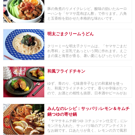
豚の角煮のリメイクレシピ。酸味の効いたルーロ
ーハンを「ヤマサ昆布ぽん酢」で作ります。八角
と五香粉を効かせた本格的な味わいです。
明太ごまクリームうどん
クリーミーな明太子クリームは、「ヤマサごまだ
れ専科」と豆乳であっという間に作れます。えご
まの葉と海苔が香る、暑い夏にもぴったりのうど
んです。■...
和風フライドチキン
ゆず、青のり、七味唐辛子などの和素材を使っ
た、和風フライドチキンです。香りや辛味がたつ
ので、お酒との相性も抜群。日本酒やビールがお
すすめです。...
みんなのレシピ：サッパリ♪レモン＆キムチ
鍋つゆの寄せ鍋
「ヤマサキムチ鍋つゆ コチュジャン仕立て」にレ
モン汁を入れた、サッパリ味のアジアンテイスト
なお鍋です。口あたりが良く、レモンの力で風邪