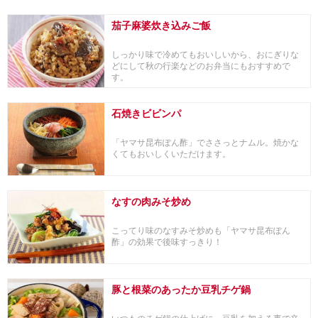
予防にも...
茄子麻婆炊き込みご飯
しっかり味で冷めてもおいしいから、おにぎりな
どにして秋の行楽などのお弁当にもおすすめで
す。
石焼きビビンパ
「ヤマサ昆布ぽん酢」でささっとナムル。焼かな
くてもおいしくいただけます。
なすの肉みそ炒め
こってり味のなすみそ炒めも「ヤマサ昆布ぽん
酢」の効果で後味すっきり！
豚と根菜のあったか豆乳チゲ鍋