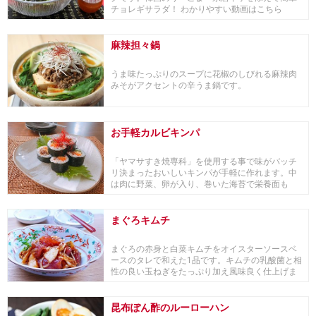
チョレギサラダ！ わかりやすい動画はこちら
麻辣担々鍋
うま味たっぷりのスープに花椒のしびれる麻辣肉
みそがアクセントの辛うま鍋です。
お手軽カルビキンパ
「ヤマサすき焼専科」を使用する事で味がバッチ
リ決まったおいしいキンパが手軽に作れます。中
は肉に野菜、卵が入り、巻いた海苔で栄養面も
◎。ご飯にご...
まぐろキムチ
まぐろの赤身と白菜キムチをオイスターソースベ
ースのタレで和えた1品です。キムチの乳酸菌と相
性の良い玉ねぎをたっぷり加え風味良く仕上げま
した。乳...
昆布ぽん酢のルーローハン