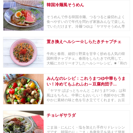
韓国冷麺風そうめん
そうめんで作る韓国冷麺。つるつると歯切れよく
食べやすいので年代を問わず家族みんなで楽しん
でいただけます。冷麺つゆは「ヤマサそうめん専
科」をベー...
置き換えヘルシー☆しらたきチャプチェ
牛肉と春雨、細切り野菜を甘辛く炒める人気の韓
国料理チャプチェ。春雨をしらたきで代用して、
大幅にカロリーオフしたヘルシーレシピ。■「和の
食材 ×...
みんなのレシピ：これうまつゆ中華もうま
い！冷めてもふわふわ～豆腐肉団子...
「ヤマサ ぱぱっとちゃんと これ!うま!!つゆ」は和
風はもちろん、中華にもおいしい！色鮮やかに艶
やかに素材の味と色を引き立ててくれます。お豆
腐...
チョレギサラダ
ごま油・にんにく・塩を加えた手作りドレッシン
グです。韓国のり・ごま・糸唐辛子を添えて簡単