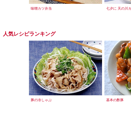
味噌カツ弁当
七夕に 天の川
人気レシピランキング
豚の冷しゃぶ
基本の酢豚