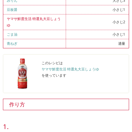
みりん
大さじ3
豆板醤
小さじ1
ヤマサ鮮度生活 特選丸大豆しょう
小さじ2
ゆ
ごま油
小さじ1
青ねぎ
適量
このレシピは
ヤマサ鮮度生活 特選丸大豆しょうゆ
を使っています
作り方