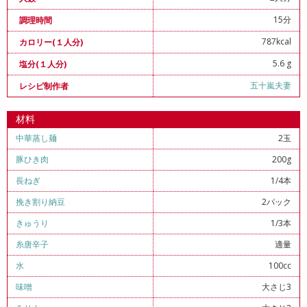
15分
調理時間
787kcal
カロリー(１人分)
5.6 g
塩分(１人分)
五十嵐夫妻
レシピ制作者
材料
中華蒸し麺
2玉
豚ひき肉
200g
長ねぎ
1/4本
挽き割り納豆
2パック
きゅうり
1/3本
糸唐辛子
適量
水
100cc
味噌
大さじ3