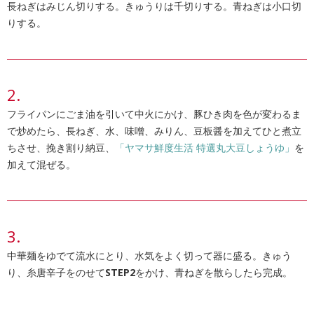
長ねぎはみじん切りする。きゅうりは千切りする。青ねぎは小口切
りする。
フライパンにごま油を引いて中火にかけ、豚ひき肉を色が変わるま
で炒めたら、長ねぎ、水、味噌、みりん、豆板醤を加えてひと煮立
ちさせ、挽き割り納豆、
「ヤマサ鮮度生活 特選丸大豆しょうゆ」
を
加えて混ぜる。
中華麺をゆでて流水にとり、水気をよく切って器に盛る。きゅう
り、糸唐辛子をのせて
STEP2
をかけ、青ねぎを散らしたら完成。