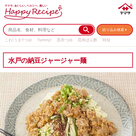
絞り込み検索
これ!うま!!つゆ
Yummy!
昆布つゆ
昆布ぽん酢
時短
リメイク
作り置き
基本の
水戸の納豆ジャージャー麺