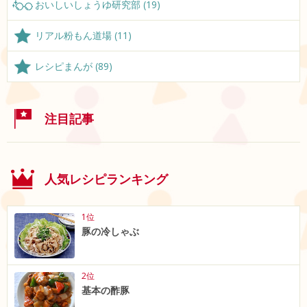
おいしいしょうゆ研究部 (19)
リアル粉もん道場 (11)
レシピまんが (89)
注目記事
人気レシピランキング
1位
豚の冷しゃぶ
2位
基本の酢豚