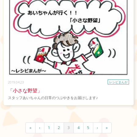
レシピまんが
2019.04.23
「小さな野望」
スタッフあいちゃんの日常のつぶやきをお届けします♪
«
‹
1
2
3
4
5
›
»