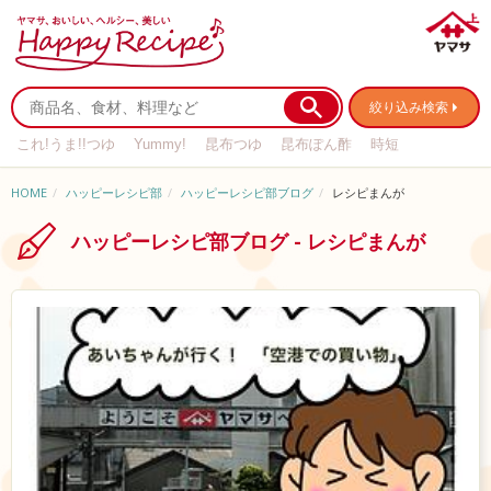
絞り込み検索
これ!うま!!つゆ
Yummy!
昆布つゆ
昆布ぽん酢
時短
リメイク
作り置き
基本の
HOME
ハッピーレシピ部
ハッピーレシピ部ブログ
レシピまんが
ハッピーレシピ部ブログ - レシピまんが