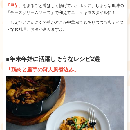
「里芋」
をまるごと香ばしく揚げてホクホクに、しょうゆ風味の
「チーズクリームソース」で和えてニョッキ風スタイルに！
干しえびとにんにくの芽がどこか中華風でもありつつも和テイス
トなお料理、お酒が進みますよ。
■年末年始に活躍しそうなレシピ2選
「鶏肉と里芋の狩人風煮込み」