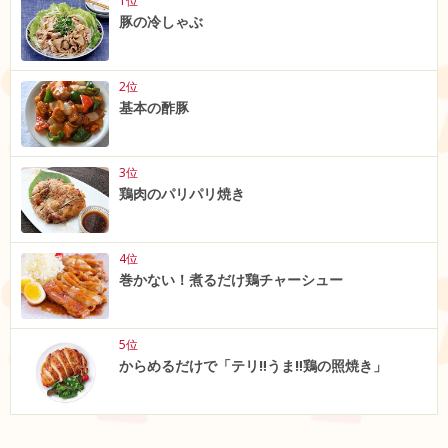
1位
豚の冷しゃぶ
2位
基本の酢豚
3位
鶏肉のパリパリ焼き
4位
巻かない！煮るだけ鶏チャーシュー
5位
からめるだけで「テリ‼うま‼鶏の照焼き」