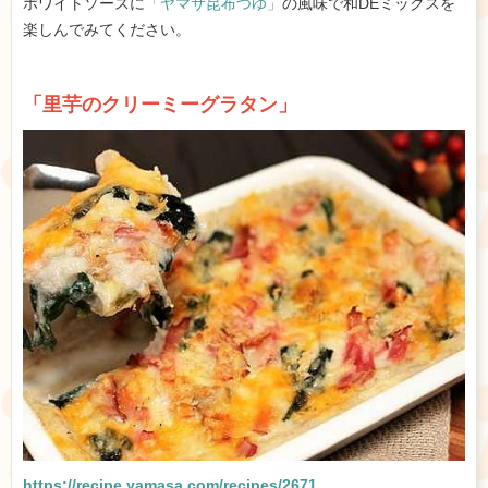
ホワイトソースに
「ヤマサ昆布つゆ」
の風味で和DEミックスを
楽しんでみてください。
「里芋のクリーミーグラタン」
https://recipe.yamasa.com/recipes/2671