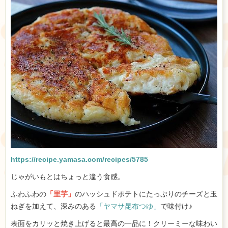
https://recipe.yamasa.com/recipes/5785
じゃがいもとはちょっと違う食感。
ふわふわの
「里芋」
のハッシュドポテトにたっぷりのチーズと玉
ねぎを加えて、深みのある
「ヤマサ昆布つゆ」
で味付け♪
表面をカリッと焼き上げると最高の一品に！クリーミーな味わい