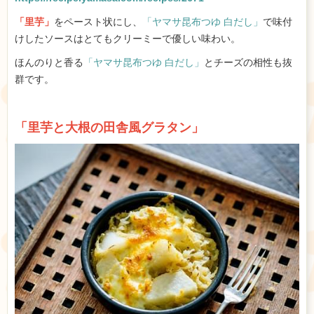
「里芋」
をペースト状にし、
「ヤマサ昆布つゆ 白だし」
で味付
けしたソースはとてもクリーミーで優しい味わい。
ほんのりと香る
「ヤマサ昆布つゆ 白だし」
とチーズの相性も抜
群です。
「里芋と大根の田舎風グラタン」