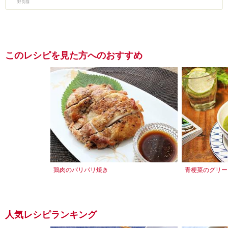
野良猫
このレシピを見た方へのおすすめ
鶏肉のパリパリ焼き
青梗菜のグリー
人気レシピランキング