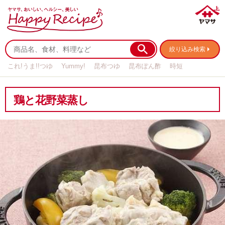
絞り込み検索
これ!うま!!つゆ
Yummy!
昆布つゆ
昆布ぽん酢
時短
リメイク
作り置き
基本の
鶏と花野菜蒸し