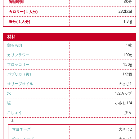
30分
調理時間
232kcal
カロリー(１人分)
1.3 g
塩分(１人分)
材料
鶏もも肉
1枚
カリフラワー
100g
ブロッコリー
150g
パプリカ（黄）
1/2個
オリーブオイル
大さじ1
水
1/2カップ
塩
小さじ1/4
こしょう
少々
Ａ
マヨネーズ
大さじ2
粒マスタード
大さじ1