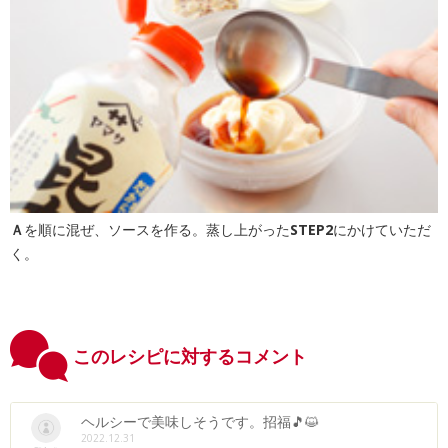
Ａ
を順に混ぜ、ソースを作る。蒸し上がった
STEP2
にかけていただ
く。
このレシピに対するコメント
ヘルシーで美味しそうです。招福🎵😺
2022.12.31