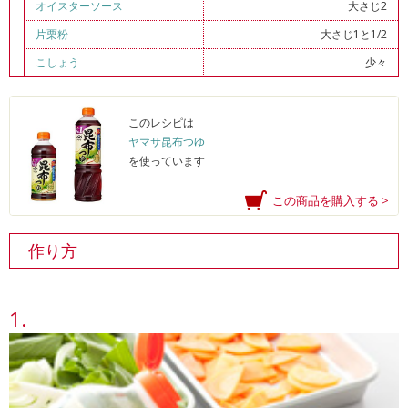
オイスターソース
大さじ2
片栗粉
大さじ1と1/2
こしょう
少々
このレシピは
ヤマサ昆布つゆ
を使っています
この商品を購入する >
作り方