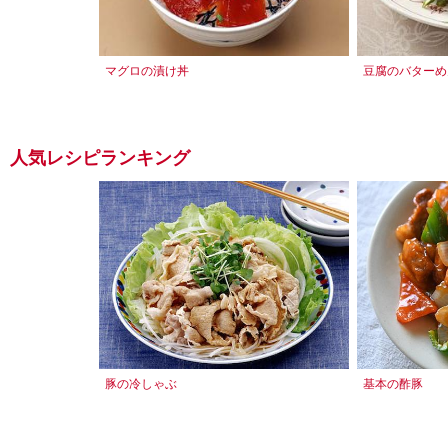
マグロの漬け丼
豆腐のバターめ
人気レシピランキング
豚の冷しゃぶ
基本の酢豚