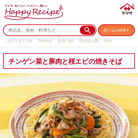
絞り込み検索
これ!うま!!つゆ
Yummy!
昆布つゆ
昆布ぽん酢
時短
リメイク
作り置き
基本の
チンゲン菜と豚肉と桜エビの焼きそば