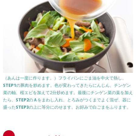
（あんは一度に作ります。）フライパンにごま油を中火で熱し、
STEP1
の豚肉を炒めます。色が変わってきたらにんじん、チンゲン
菜の軸、桜エビを加えて2分炒めます。最後にチンゲン菜の葉を加え
たら、
STEP2
の
Ａ
をまわし入れ、とろみがつくまでよく混ぜ、器に
盛った
STEP3
の上に等分にのせます。お好みで白ごまをふります。