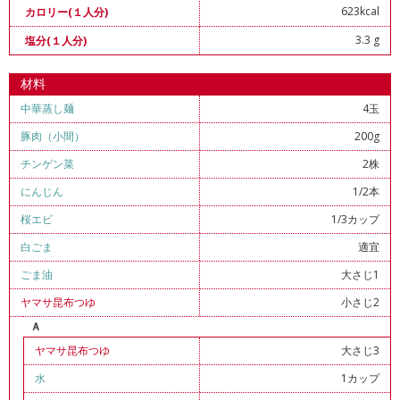
623kcal
カロリー(１人分)
3.3 g
塩分(１人分)
材料
中華蒸し麺
4玉
豚肉（小間）
200g
チンゲン菜
2株
にんじん
1/2本
桜エビ
1/3カップ
白ごま
適宜
ごま油
大さじ1
ヤマサ昆布つゆ
小さじ2
Ａ
ヤマサ昆布つゆ
大さじ3
水
1カップ