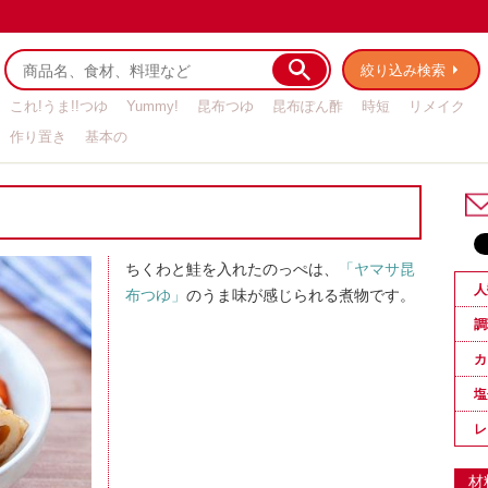
絞り込み検索
これ!うま!!つゆ
Yummy!
昆布つゆ
昆布ぽん酢
時短
リメイク
作り置き
基本の
ちくわと鮭を入れたのっぺは、
「ヤマサ昆
人
布つゆ」
のうま味が感じられる煮物です。
調
カ
塩
レ
材