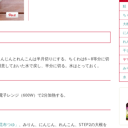
鮭
ち
大
に
れ
干
にんじんとれんこんは半月切りにする。ちくわは6～8等分に切
ヤ
用意しておいた水で戻し、半分に切る。水はとっておく。
み
水
子レンジ（600W）で2分加熱する。
昆布つゆ」
、みりん、にんじん、れんこん、STEP2の大根を