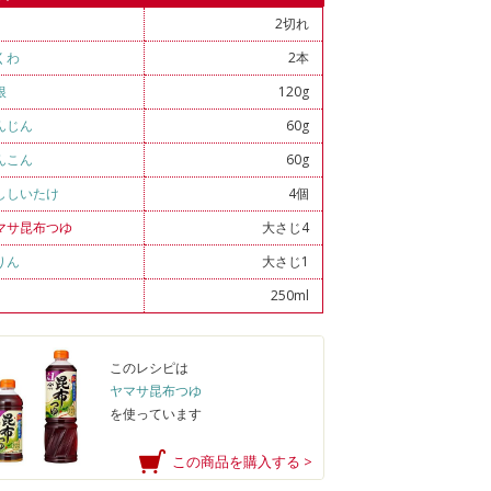
2切れ
くわ
2本
根
120g
んじん
60g
んこん
60g
ししいたけ
4個
マサ昆布つゆ
大さじ4
りん
大さじ1
250ml
このレシピは
ヤマサ昆布つゆ
を使っています
この商品を購入する >