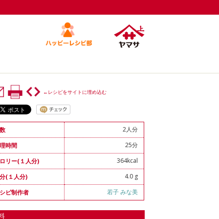
←レシピをサイトに埋め込む
2人分
数
25分
理時間
364kcal
ロリー(１人分)
4.0 g
分(１人分)
若子 みな美
シピ制作者
料