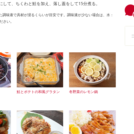
にして、ちくわと鮭を加え、落し蓋をして15分煮る。
た調味液で具材が浸るくらいが目安です。調味液が少ない場合は、水：
ださい。
鮭とポテトの和風グラタン
冬野菜のレモン鍋