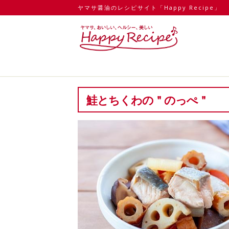
ヤマサ醤油のレシピサイト「Happy Recipe」
鮭とちくわの＂のっぺ＂