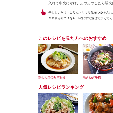
入れて中火にかけ、ふつふつしたら弱火
干ししいたけ・みりん・ヤマサ昆布つゆを入れ
ヤマサ昆布つゆを4：1の比率で混ぜて加えてく
このレシピを見た方へのおすすめ
鶏むね肉のみぞれ煮
焼きねぎ牛鍋
人気レシピランキング