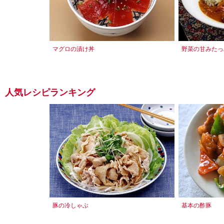
マグロの漬け丼
野菜の甘みたっ
人気レシピランキング
豚の冷しゃぶ
基本の酢豚