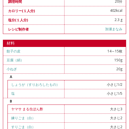
20分
調理時間
402kcal
カロリー(１人分)
2.3 g
塩分(１人分)
加瀬まなみ
レシピ制作者
材料
餃子の皮
14～15枚
豆腐（絹）
150g
小ねぎ
20g
A
しょうが（すりおろしたもの）
小さじ1/2
塩
小さじ1/5
B
ヤマサ まる生ぽん酢
大さじ3
練りごま（白）
大さじ2
すりごま（白）
大さじ2