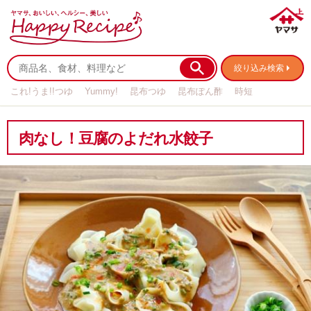
絞り込み検索
これ!うま!!つゆ
Yummy!
昆布つゆ
昆布ぽん酢
時短
リメイク
作り置き
基本の
肉なし！豆腐のよだれ水餃子