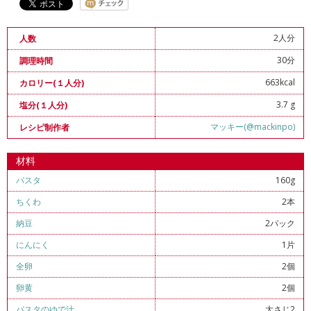
2人分
人数
30分
調理時間
663kcal
カロリー(１人分)
3.7 g
塩分(１人分)
マッキー(@mackinpo)
レシピ制作者
材料
パスタ
160g
ちくわ
2本
納豆
2パック
にんにく
1片
全卵
2個
卵黄
2個
パスタのゆで汁
大さじ2