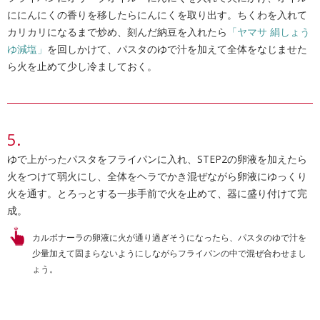
ににんにくの香りを移したらにんにくを取り出す。ちくわを入れて
カリカリになるまで炒め、刻んだ納豆を入れたら
「ヤマサ 絹しょう
ゆ減塩」
を回しかけて、パスタのゆで汁を加えて全体をなじませた
ら火を止めて少し冷ましておく。
ゆで上がったパスタをフライパンに入れ、STEP2の卵液を加えたら
火をつけて弱火にし、全体をヘラでかき混ぜながら卵液にゆっくり
火を通す。とろっとする一歩手前で火を止めて、器に盛り付けて完
成。
カルボナーラの卵液に火が通り過ぎそうになったら、パスタのゆで汁を
少量加えて固まらないようにしながらフライパンの中で混ぜ合わせまし
ょう。