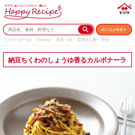
絞り込み検索
これ!うま!!つゆ
Yummy!
昆布つゆ
昆布ぽん酢
時短
リメイク
作り置き
基本の
納豆ちくわのしょうゆ香るカルボナーラ