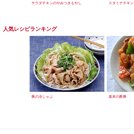
サラダチキンのやみつきもやし
スタミナチキン
人気レシピランキング
豚の冷しゃぶ
基本の酢豚