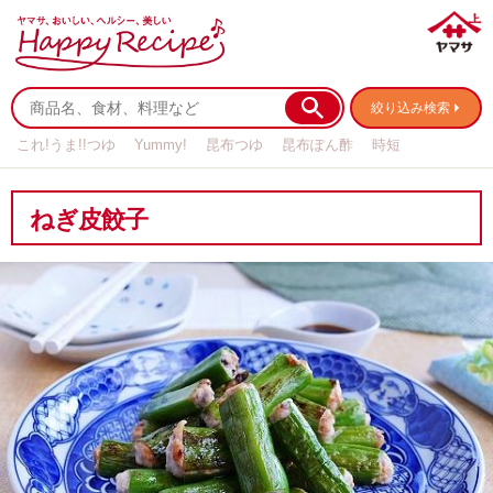
絞り込み検索
これ!うま!!つゆ
Yummy!
昆布つゆ
昆布ぽん酢
時短
リメイク
作り置き
基本の
ねぎ皮餃子