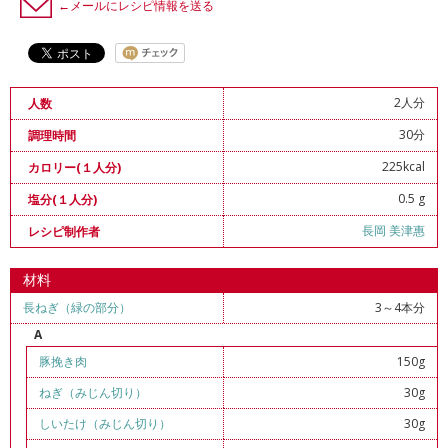
←メールにレシピ情報を送る
2人分
人数
30分
調理時間
225kcal
カロリー(１人分)
0.5 g
塩分(１人分)
長岡 美津惠
レシピ制作者
材料
長ねぎ（緑の部分）
3～4本分
A
豚挽き肉
150g
ねぎ（みじん切り）
30g
しいたけ（みじん切り）
30g