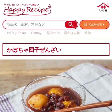
絞り込み検索
これ!うま!!つゆ
Yummy!
昆布つゆ
昆布ぽん酢
時短
リメイク
作り置き
基本の
かぼちゃ団子ぜんざい