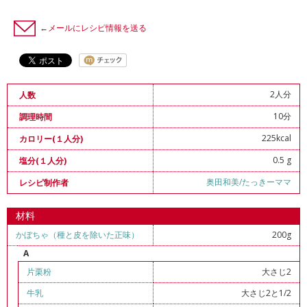
←メールにレシピ情報を送る
2人分
人数
10分
調理時間
225kcal
カロリー(１人分)
0.5 g
塩分(１人分)
奥田和美/たっきーママ
レシピ制作者
材料
かぼちゃ（種と皮を除いた正味）
200g
A
片栗粉
大さじ2
牛乳
大さじ2と1/2