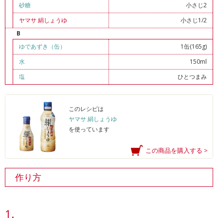
砂糖
小さじ2
ヤマサ 絹しょうゆ
小さじ1/2
B
ゆであずき（缶）
1缶(165g)
水
150ml
塩
ひとつまみ
このレシピは
ヤマサ 絹しょうゆ
を使っています
この商品を購入する >
作り方