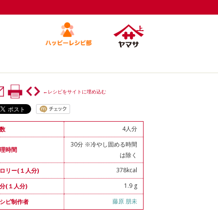
←レシピをサイトに埋め込む
4人分
数
30分 ※冷やし固める時間
理時間
は除く
378kcal
ロリー(１人分)
1.9 g
分(１人分)
藤原 朋未
シピ制作者