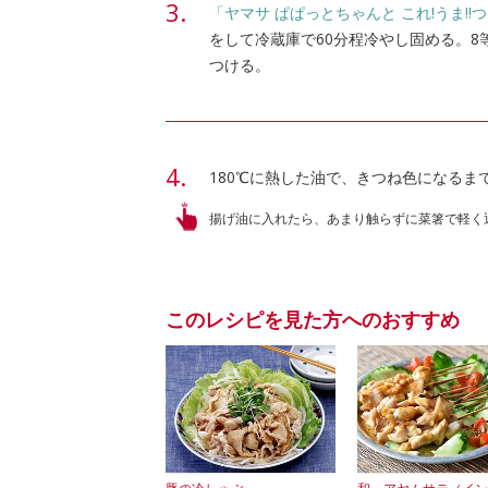
「ヤマサ ぱぱっとちゃんと これ!うま!!
をして冷蔵庫で60分程冷やし固める。
つける。
180℃に熱した油で、きつね色になるま
揚げ油に入れたら、あまり触らずに菜箸で軽く
このレシピを見た方へのおすすめ