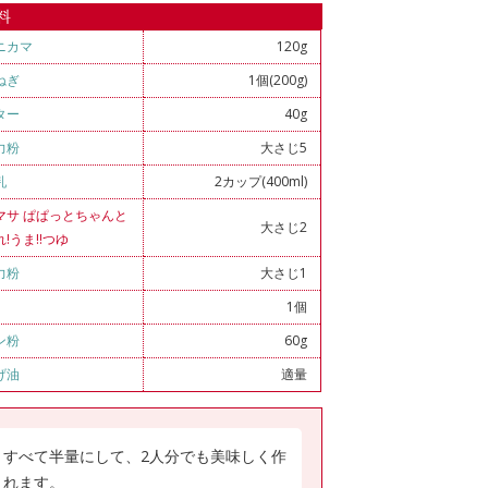
料
ニカマ
120g
ねぎ
1個(200g)
ター
40g
力粉
大さじ5
乳
2カップ(400ml)
マサ ぱぱっとちゃんと
大さじ2
れ!うま!!つゆ
力粉
大さじ1
1個
ン粉
60g
げ油
適量
すべて半量にして、2人分でも美味しく作
れます。