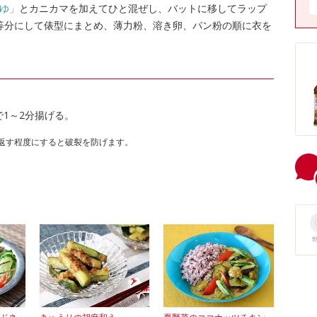
つゆ」
とカニカマを加えてひと混ぜし、バットに移してラップ
8等分にして俵型にまとめ、薄力粉、溶き卵、パン粉の順に衣を
で1～2分揚げる。
返す程度にすると破裂を防げます。