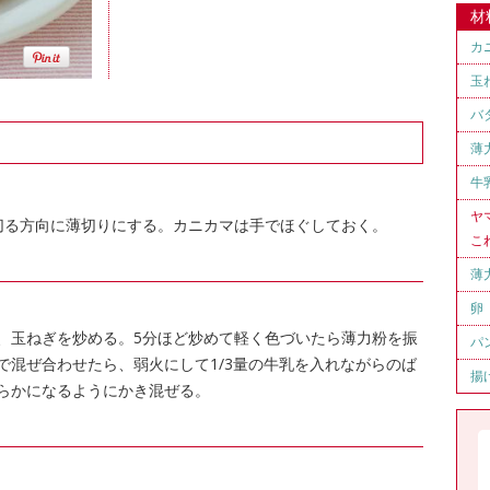
材
カ
玉
バ
薄
牛
ヤ
切る方向に薄切りにする。カニカマは手でほぐしておく。
こ
薄
卵
、玉ねぎを炒める。5分ほど炒めて軽く色づいたら薄力粉を振
パ
で混ぜ合わせたら、弱火にして1/3量の牛乳を入れながらのば
揚
らかになるようにかき混ぜる。