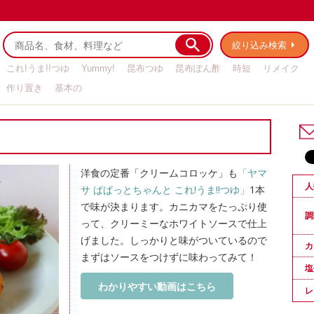
絞り込み検索
これ!うま!!つゆ
Yummy!
昆布つゆ
昆布ぽん酢
時短
リメイク
作り置き
基本の
洋食の定番「クリームコロッケ」も
「ヤマ
人
サ ぱぱっとちゃんと これ!うま!!つゆ」
1本
で味が決まります。カニカマをたっぷり使
調
って、クリーミーなホワイトソースで仕上
げました。しっかりと味がついているので
カ
まずはソースをつけずに味わってみて！
塩
わかりやすい動画はこちら
レ