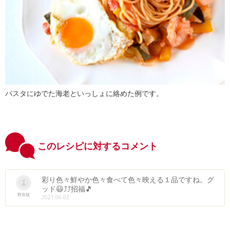
パスタにゆでた海老といっしょに絡めた例です。
このレシピに対するコメント
彩り色々鮮やか色々食べて色々映える１品ですね。グ
ッド😃⤴⤴招福🎵
野良猫
2021.06.02