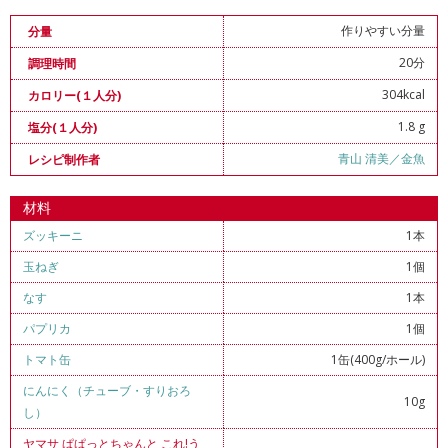
作りやすい分量
分量
20分
調理時間
304kcal
カロリー(１人分)
1.8 g
塩分(１人分)
青山 清美／金魚
レシピ制作者
材料
ズッキーニ
1本
玉ねぎ
1個
なす
1本
パプリカ
1個
トマト缶
1缶(400g/ホール)
にんにく（チューブ・すりおろ
10g
し）
ヤマサ ぱぱっとちゃんと これ!う