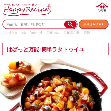
絞り込み検索
これ!うま!!つゆ
Yummy!
昆布つゆ
昆布ぽん酢
時短
リメイク
作り置き
基本の
ぱぱっと万能♪簡単ラタトゥイユ