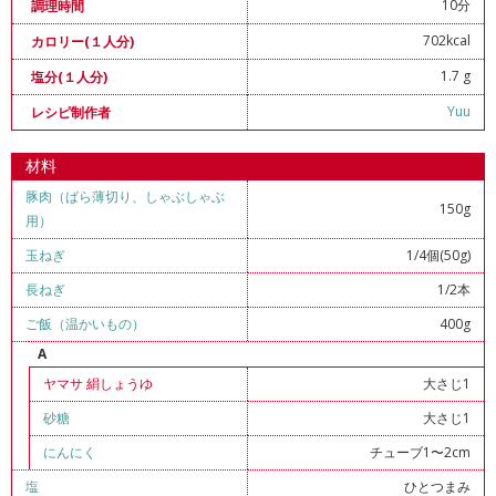
10分
調理時間
702kcal
カロリー(１人分)
1.7 g
塩分(１人分)
Yuu
レシピ制作者
材料
豚肉（ばら薄切り、しゃぶしゃぶ
150g
用）
玉ねぎ
1/4個(50g)
長ねぎ
1/2本
ご飯（温かいもの）
400g
A
ヤマサ 絹しょうゆ
大さじ1
砂糖
大さじ1
にんにく
チューブ1〜2cm
塩
ひとつまみ