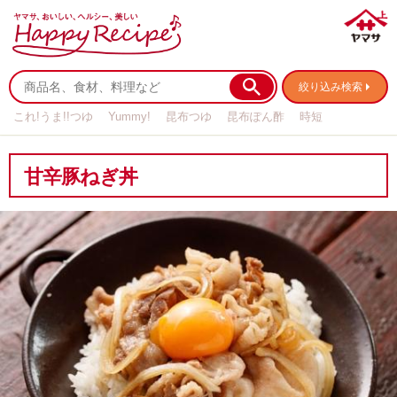
絞り込み検索
これ!うま!!つゆ
Yummy!
昆布つゆ
昆布ぽん酢
時短
リメイク
作り置き
基本の
甘辛豚ねぎ丼