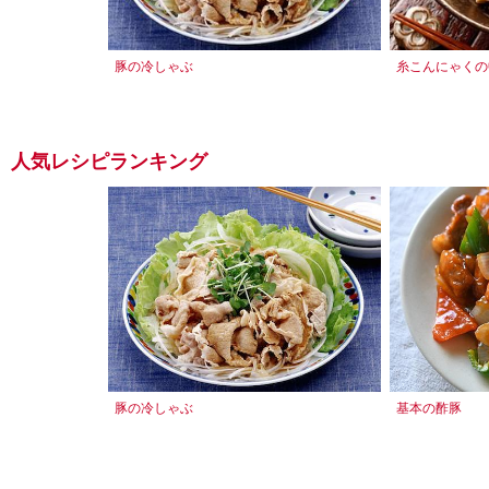
豚の冷しゃぶ
糸こんにゃくの
人気レシピランキング
豚の冷しゃぶ
基本の酢豚