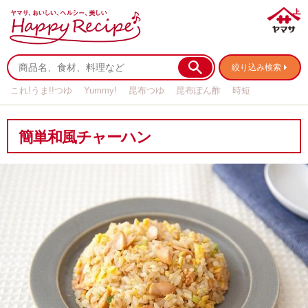
絞り込み検索
これ!うま!!つゆ
Yummy!
昆布つゆ
昆布ぽん酢
時短
リメイク
作り置き
基本の
簡単和風チャーハン