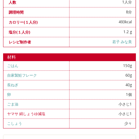
1人分
人数
8分
調理時間
493kcal
カロリー(１人分)
1.2 g
塩分(１人分)
若子 みな美
レシピ制作者
材料
ごはん
150g
自家製鮭フレーク
60g
長ねぎ
40g
卵
1個
ごま油
小さじ1
ヤマサ 絹しょうゆ減塩
小さじ1
こしょう
少々