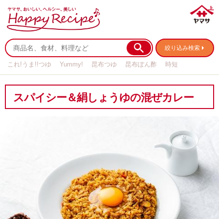
絞り込み検索
これ!うま!!つゆ
Yummy!
昆布つゆ
昆布ぽん酢
時短
リメイク
作り置き
基本の
スパイシー＆絹しょうゆの混ぜカレー