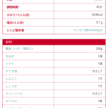
45分
調理時間
829kcal
カロリー(１人分)
0.7 g
塩分(１人分)
マッキー(@mackinpo)
レシピ制作者
材料
豚肉（バラ、薄切り）
200g
玉ねぎ
1個
トマト
1個
サラダ油
大さじ1
にんにく
1片
しょうが
1片
クミンシード
小さじ1
ローリエ
1枚