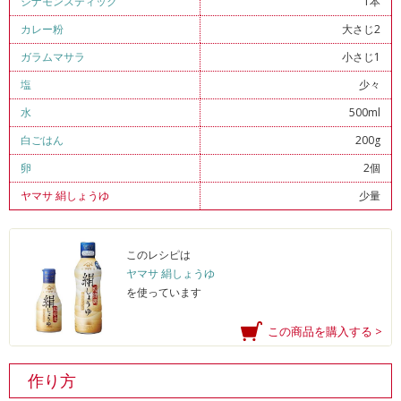
シナモンスティック
1本
カレー粉
大さじ2
ガラムマサラ
小さじ1
塩
少々
水
500ml
白ごはん
200g
卵
2個
ヤマサ 絹しょうゆ
少量
このレシピは
ヤマサ 絹しょうゆ
を使っています
この商品を購入する >
作り方