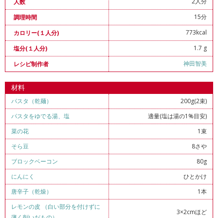
2人分
人数
15分
調理時間
773kcal
カロリー(１人分)
1.7 g
塩分(１人分)
神田智美
レシピ制作者
材料
パスタ（乾麺）
200g(2束)
パスタをゆでる湯
、
塩
適量(塩は湯の1%目安)
菜の花
1束
そら豆
8さや
ブロックベーコン
80g
にんにく
ひとかけ
唐辛子（乾燥）
1本
レモンの皮 （白い部分を付けずに
3×2cmほど
薄く削いだもの）