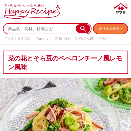
絞り込み検索
これ!うま!!つゆ
Yummy!
昆布つゆ
昆布ぽん酢
時短
リメイク
作り置き
基本の
菜の花とそら豆のペペロンチーノ風レモ
ン風味