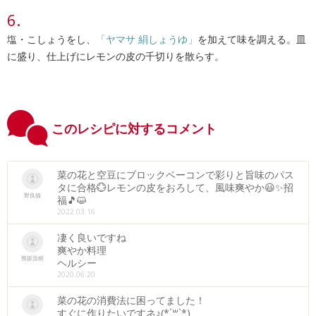
塩・こしょうをし、
「ヤマサ 絹しょうゆ」
を加えて味を調える。皿
に盛り、仕上げにレモンの皮の千切りを散らす。
このレシピに対するコメント
菜の花と空豆にブロックベーコンで彩りと旨味のパス
タに合格💮レモンの皮をおろして、風味爽やか😃✨招
野良猫
福🎵😺
2022.03.16
凄く良いですね
爽やか料理
熊坂浩樹
ヘルシー
2020.06.20
菜の花の消費法に困ってました！
すぐに作りたいですネ♪(*´꒳`*)