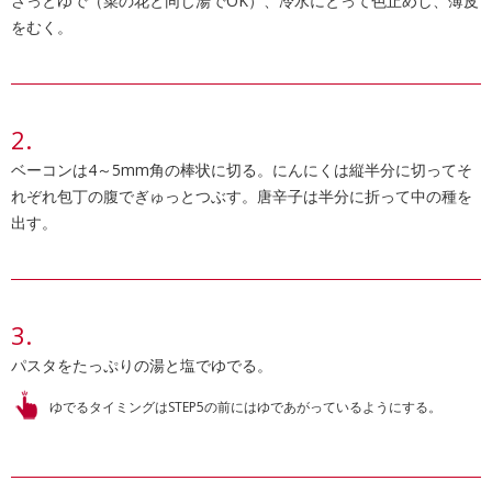
さっとゆで（菜の花と同じ湯でOK）、冷水にとって色止めし、薄皮
をむく。
ベーコンは4～5mm角の棒状に切る。にんにくは縦半分に切ってそ
れぞれ包丁の腹でぎゅっとつぶす。唐辛子は半分に折って中の種を
出す。
パスタをたっぷりの湯と塩でゆでる。
ゆでるタイミングはSTEP5の前にはゆであがっているようにする。