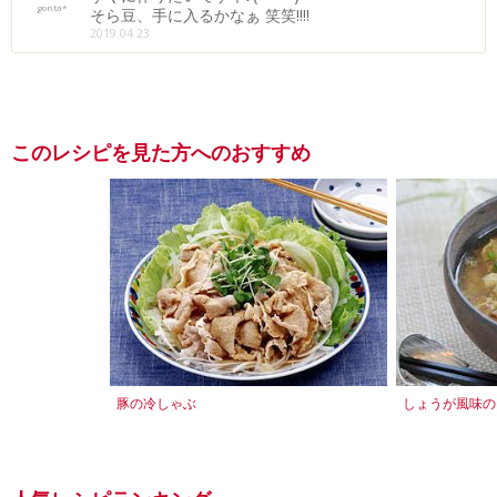
gonta*
そら豆、手に入るかなぁ 笑笑‼︎‼︎
2019.04.23
このレシピを見た方へのおすすめ
豚の冷しゃぶ
しょうが風味の